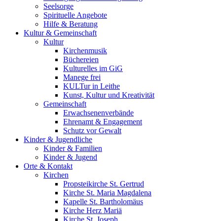
Seelsorge
Spirituelle Angebote
Hilfe & Beratung
Kultur &
Gemeinschaft
Kultur
Kirchenmusik
Büchereien
Kulturelles im GiG
Manege frei
KULTur in Leithe
Kunst, Kultur und Kreativität
Gemeinschaft
Erwachsenenverbände
Ehrenamt & Engagement
Schutz vor Gewalt
Kinder &
Jugendliche
Kinder & Familien
Kinder & Jugend
Orte &
Kontakt
Kirchen
Propsteikirche St. Gertrud
Kirche St. Maria Magdalena
Kapelle St. Bartholomäus
Kirche Herz Mariä
Kirche St. Joseph