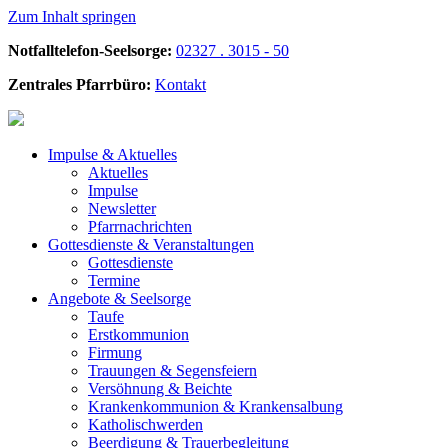
Zum Inhalt springen
Notfalltelefon-Seelsorge:
02327 . 3015 - 50
Zentrales Pfarrbüro:
Kontakt
Impulse &
Aktuelles
Aktuelles
Impulse
Newsletter
Pfarrnachrichten
Gottesdienste &
Veranstaltungen
Gottesdienste
Termine
Angebote &
Seelsorge
Taufe
Erstkommunion
Firmung
Trauungen & Segensfeiern
Versöhnung & Beichte
Krankenkommunion & Krankensalbung
Katholischwerden
Beerdigung &
Trauerbegleitung