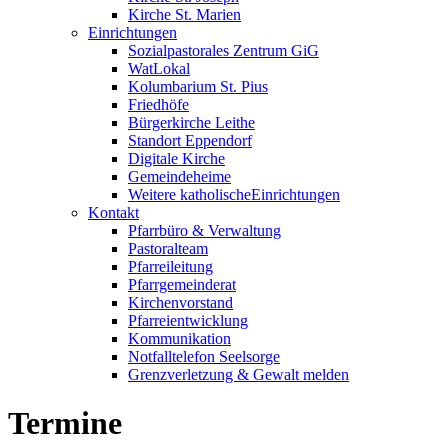
Kirche St. Marien
Einrichtungen
Sozialpastorales Zentrum GiG
WatLokal
Kolumbarium St. Pius
Friedhöfe
Bürgerkirche Leithe
Standort Eppendorf
Digitale Kirche
Gemeindeheime
Weitere katholische
­­Einrichtungen
Kontakt
Pfarrbüro & Verwaltung
Pastoralteam
Pfarreileitung
Pfarrgemeinderat
Kirchenvorstand
Pfarreientwicklung
Kommunikation
Notfalltelefon Seelsorge
Grenzverletzung &
Gewalt melden
Termine