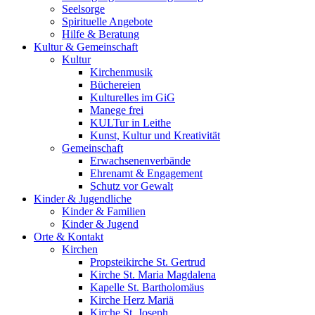
Seelsorge
Spirituelle Angebote
Hilfe & Beratung
Kultur &
Gemeinschaft
Kultur
Kirchenmusik
Büchereien
Kulturelles im GiG
Manege frei
KULTur in Leithe
Kunst, Kultur und Kreativität
Gemeinschaft
Erwachsenenverbände
Ehrenamt & Engagement
Schutz vor Gewalt
Kinder &
Jugendliche
Kinder & Familien
Kinder & Jugend
Orte &
Kontakt
Kirchen
Propsteikirche St. Gertrud
Kirche St. Maria Magdalena
Kapelle St. Bartholomäus
Kirche Herz Mariä
Kirche St. Joseph