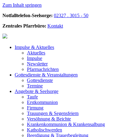
Zum Inhalt springen
Notfalltelefon-Seelsorge:
02327 . 3015 - 50
Zentrales Pfarrbüro:
Kontakt
Impulse &
Aktuelles
Aktuelles
Impulse
Newsletter
Pfarrnachrichten
Gottesdienste &
Veranstaltungen
Gottesdienste
Termine
Angebote &
Seelsorge
Taufe
Erstkommunion
Firmung
Trauungen & Segensfeiern
Versöhnung & Beichte
Krankenkommunion & Krankensalbung
Katholischwerden
Beerdigung &
Trauerbegleitung