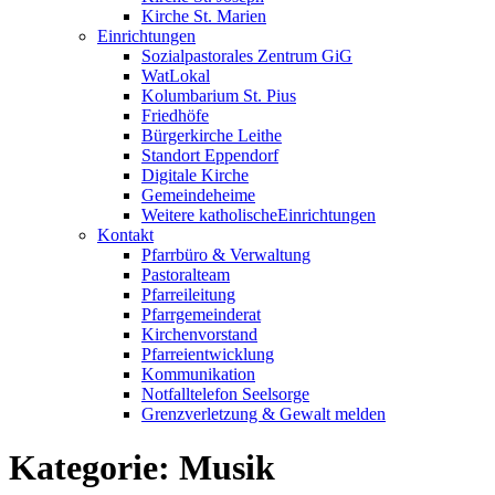
Kirche St. Marien
Einrichtungen
Sozialpastorales Zentrum GiG
WatLokal
Kolumbarium St. Pius
Friedhöfe
Bürgerkirche Leithe
Standort Eppendorf
Digitale Kirche
Gemeindeheime
Weitere katholische
­­Einrichtungen
Kontakt
Pfarrbüro & Verwaltung
Pastoralteam
Pfarreileitung
Pfarrgemeinderat
Kirchenvorstand
Pfarreientwicklung
Kommunikation
Notfalltelefon Seelsorge
Grenzverletzung &
Gewalt melden
Kategorie:
Musik