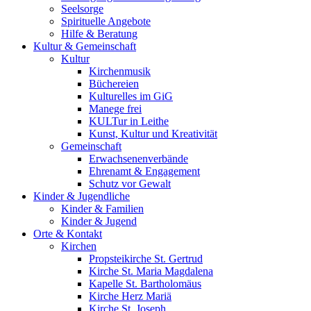
Seelsorge
Spirituelle Angebote
Hilfe & Beratung
Kultur &
Gemeinschaft
Kultur
Kirchenmusik
Büchereien
Kulturelles im GiG
Manege frei
KULTur in Leithe
Kunst, Kultur und Kreativität
Gemeinschaft
Erwachsenenverbände
Ehrenamt & Engagement
Schutz vor Gewalt
Kinder &
Jugendliche
Kinder & Familien
Kinder & Jugend
Orte &
Kontakt
Kirchen
Propsteikirche St. Gertrud
Kirche St. Maria Magdalena
Kapelle St. Bartholomäus
Kirche Herz Mariä
Kirche St. Joseph