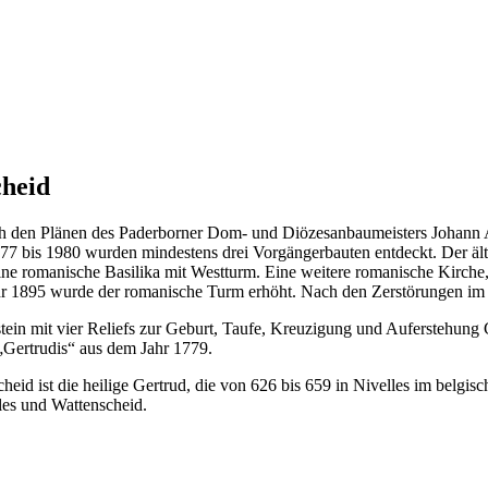
cheid
h den Plänen des Paderborner Dom- und Diözesanbaumeisters Johann Ar
977 bis 1980 wurden mindestens drei Vorgängerbauten entdeckt. Der äl
ine romanische Basilika mit Westturm. Eine weitere romanische Kirche
r 1895 wurde der romanische Turm erhöht. Nach den Zerstörungen im Z
ein mit vier Reliefs zur Geburt, Taufe, Kreuzigung und Auferstehung Ch
„Gertrudis“ aus dem Jahr 1779.
heid ist die heilige Gertrud, die von 626 bis 659 in Nivelles im belgis
les und Wattenscheid.