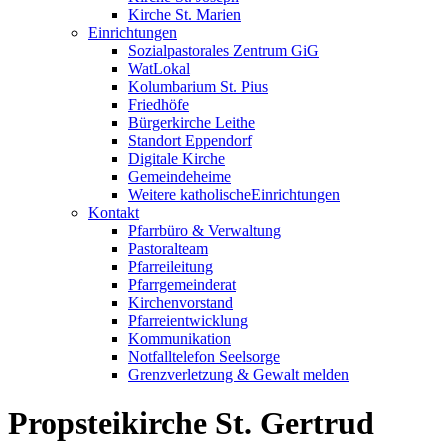
Kirche St. Marien
Einrichtungen
Sozialpastorales Zentrum GiG
WatLokal
Kolumbarium St. Pius
Friedhöfe
Bürgerkirche Leithe
Standort Eppendorf
Digitale Kirche
Gemeindeheime
Weitere katholische
­­Einrichtungen
Kontakt
Pfarrbüro & Verwaltung
Pastoralteam
Pfarreileitung
Pfarrgemeinderat
Kirchenvorstand
Pfarreientwicklung
Kommunikation
Notfalltelefon Seelsorge
Grenzverletzung &
Gewalt melden
Propsteikirche St. Gertrud