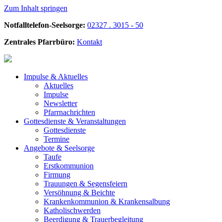
Zum Inhalt springen
Notfalltelefon-Seelsorge:
02327 . 3015 - 50
Zentrales Pfarrbüro:
Kontakt
Impulse &
Aktuelles
Aktuelles
Impulse
Newsletter
Pfarrnachrichten
Gottesdienste &
Veranstaltungen
Gottesdienste
Termine
Angebote &
Seelsorge
Taufe
Erstkommunion
Firmung
Trauungen & Segensfeiern
Versöhnung & Beichte
Krankenkommunion & Krankensalbung
Katholischwerden
Beerdigung &
Trauerbegleitung