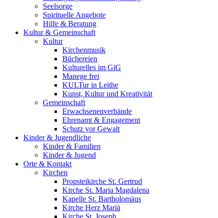
Seelsorge
Spirituelle Angebote
Hilfe & Beratung
Kultur &
Gemeinschaft
Kultur
Kirchenmusik
Büchereien
Kulturelles im GiG
Manege frei
KULTur in Leithe
Kunst, Kultur und Kreativität
Gemeinschaft
Erwachsenenverbände
Ehrenamt & Engagement
Schutz vor Gewalt
Kinder &
Jugendliche
Kinder & Familien
Kinder & Jugend
Orte &
Kontakt
Kirchen
Propsteikirche St. Gertrud
Kirche St. Maria Magdalena
Kapelle St. Bartholomäus
Kirche Herz Mariä
Kirche St. Joseph