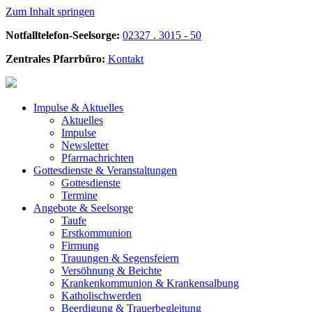
Zum Inhalt springen
Notfalltelefon-Seelsorge:
02327 . 3015 - 50
Zentrales Pfarrbüro:
Kontakt
Impulse &
Aktuelles
Aktuelles
Impulse
Newsletter
Pfarrnachrichten
Gottesdienste &
Veranstaltungen
Gottesdienste
Termine
Angebote &
Seelsorge
Taufe
Erstkommunion
Firmung
Trauungen & Segensfeiern
Versöhnung & Beichte
Krankenkommunion & Krankensalbung
Katholischwerden
Beerdigung &
Trauerbegleitung