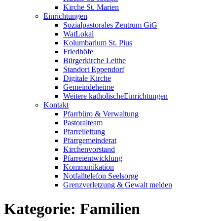
Kirche St. Marien
Einrichtungen
Sozialpastorales Zentrum GiG
WatLokal
Kolumbarium St. Pius
Friedhöfe
Bürgerkirche Leithe
Standort Eppendorf
Digitale Kirche
Gemeindeheime
Weitere katholische
­­Einrichtungen
Kontakt
Pfarrbüro & Verwaltung
Pastoralteam
Pfarreileitung
Pfarrgemeinderat
Kirchenvorstand
Pfarreientwicklung
Kommunikation
Notfalltelefon Seelsorge
Grenzverletzung &
Gewalt melden
Kategorie:
Familien