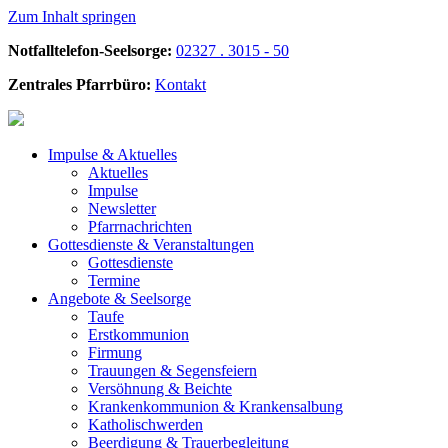
Zum Inhalt springen
Notfalltelefon-Seelsorge:
02327 . 3015 - 50
Zentrales Pfarrbüro:
Kontakt
Impulse &
Aktuelles
Aktuelles
Impulse
Newsletter
Pfarrnachrichten
Gottesdienste &
Veranstaltungen
Gottesdienste
Termine
Angebote &
Seelsorge
Taufe
Erstkommunion
Firmung
Trauungen & Segensfeiern
Versöhnung & Beichte
Krankenkommunion & Krankensalbung
Katholischwerden
Beerdigung &
Trauerbegleitung