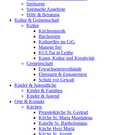
Seelsorge
Spirituelle Angebote
Hilfe & Beratung
Kultur &
Gemeinschaft
Kultur
Kirchenmusik
Büchereien
Kulturelles im GiG
Manege frei
KULTur in Leithe
Kunst, Kultur und Kreativität
Gemeinschaft
Erwachsenenverbände
Ehrenamt & Engagement
Schutz vor Gewalt
Kinder &
Jugendliche
Kinder & Familien
Kinder & Jugend
Orte &
Kontakt
Kirchen
Propsteikirche St. Gertrud
Kirche St. Maria Magdalena
Kapelle St. Bartholomäus
Kirche Herz Mariä
Kirche St. Joseph