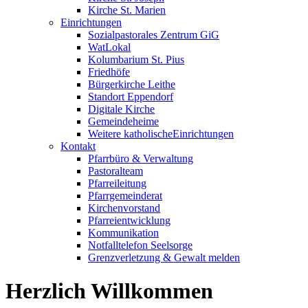
Kirche St. Marien
Einrichtungen
Sozialpastorales Zentrum GiG
WatLokal
Kolumbarium St. Pius
Friedhöfe
Bürgerkirche Leithe
Standort Eppendorf
Digitale Kirche
Gemeindeheime
Weitere katholische
­­Einrichtungen
Kontakt
Pfarrbüro & Verwaltung
Pastoralteam
Pfarreileitung
Pfarrgemeinderat
Kirchenvorstand
Pfarreientwicklung
Kommunikation
Notfalltelefon Seelsorge
Grenzverletzung &
Gewalt melden
Herzlich ­Willkommen