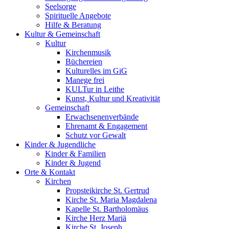
Seelsorge
Spirituelle Angebote
Hilfe & Beratung
Kultur &
Gemeinschaft
Kultur
Kirchenmusik
Büchereien
Kulturelles im GiG
Manege frei
KULTur in Leithe
Kunst, Kultur und Kreativität
Gemeinschaft
Erwachsenenverbände
Ehrenamt & Engagement
Schutz vor Gewalt
Kinder &
Jugendliche
Kinder & Familien
Kinder & Jugend
Orte &
Kontakt
Kirchen
Propsteikirche St. Gertrud
Kirche St. Maria Magdalena
Kapelle St. Bartholomäus
Kirche Herz Mariä
Kirche St. Joseph