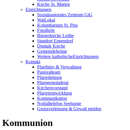
Kirche St. Marien
Einrichtungen
Sozialpastorales Zentrum GiG
WatLokal
Kolumbarium St. Pius
Friedhöfe
Bürgerkirche Leithe
Standort Eppendorf
Digitale Kirche
Gemeindeheime
Weitere katholische
­­Einrichtungen
Kontakt
Pfarrbüro & Verwaltung
Pastoralteam
Pfarreileitung
Pfarrgemeinderat
Kirchenvorstand
Pfarreientwicklung
Kommunikation
Notfalltelefon Seelsorge
Grenzverletzung &
Gewalt melden
Kommunion