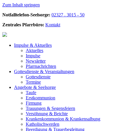
Zum Inhalt springen
Notfalltelefon-Seelsorge:
02327 . 3015 - 50
Zentrales Pfarrbüro:
Kontakt
Impulse &
Aktuelles
Aktuelles
Impulse
Newsletter
Pfarrnachrichten
Gottesdienste &
Veranstaltungen
Gottesdienste
Termine
Angebote &
Seelsorge
Taufe
Erstkommunion
Firmung
Trauungen & Segensfeiern
Versöhnung & Beichte
Krankenkommunion & Krankensalbung
Katholischwerden
Beerdigung &
Trauerbegleitung