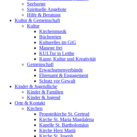
Seelsorge
Spirituelle Angebote
Hilfe & Beratung
Kultur &
Gemeinschaft
Kultur
Kirchenmusik
Büchereien
Kulturelles im GiG
Manege frei
KULTur in Leithe
Kunst, Kultur und Kreativität
Gemeinschaft
Erwachsenenverbände
Ehrenamt & Engagement
Schutz vor Gewalt
Kinder &
Jugendliche
Kinder & Familien
Kinder & Jugend
Orte &
Kontakt
Kirchen
Propsteikirche St. Gertrud
Kirche St. Maria Magdalena
Kapelle St. Bartholomäus
Kirche Herz Mariä
Kirche St. Joseph