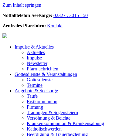
Zum Inhalt springen
Notfalltelefon-Seelsorge:
02327 . 3015 - 50
Zentrales Pfarrbüro:
Kontakt
Impulse &
Aktuelles
Aktuelles
Impulse
Newsletter
Pfarrnachrichten
Gottesdienste &
Veranstaltungen
Gottesdienste
Termine
Angebote &
Seelsorge
Taufe
Erstkommunion
Firmung
Trauungen & Segensfeiern
Versöhnung & Beichte
Krankenkommunion & Krankensalbung
Katholischwerden
Beerdigung &
Trauerbegleitung