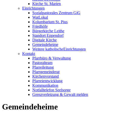
Kirche St. Marien
Einrichtungen
Sozialpastorales Zentrum GiG
WatLokal
Kolumbarium St. Pius
Friedhöfe
Bürgerkirche Leithe
Standort Eppendorf
Digitale Kirche
Gemeindeheime
Weitere katholische
­­Einrichtungen
Kontakt
Pfarrbüro & Verwaltung
Pastoralteam
Pfarreileitung
Pfarrgemeinderat
Kirchenvorstand
Pfarreientwicklung
Kommunikation
Notfalltelefon Seelsorge
Grenzverletzung &
Gewalt melden
Gemeindeheime