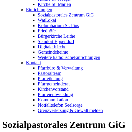
Kirche St. Marien
Einrichtungen
Sozialpastorales Zentrum GiG
WatLokal
Kolumbarium St. Pius
Friedhöfe
Bürgerkirche Leithe
Standort Eppendorf
Digitale Kirche
Gemeindeheime
Weitere katholische
­­Einrichtungen
Kontakt
Pfarrbüro & Verwaltung
Pastoralteam
Pfarreileitung
Pfarrgemeinderat
Kirchenvorstand
Pfarreientwicklung
Kommunikation
Notfalltelefon Seelsorge
Grenzverletzung &
Gewalt melden
Sozial­pastorales ­Zentrum GiG