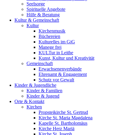
Seelsorge
Spirituelle Angebote
Hilfe & Beratung
Kultur &
Gemeinschaft
Kultur
Kirchenmusik
Büchereien
Kulturelles im GiG
Manege frei
KULTur in Leithe
Kunst, Kultur und Kreativität
Gemeinschaft
Erwachsenenverbände
Ehrenamt & Engagement
Schutz vor Gewalt
Kinder &
Jugendliche
Kinder & Familien
Kinder & Jugend
Orte &
Kontakt
Kirchen
Propsteikirche St. Gertrud
Kirche St. Maria Magdalena
Kapelle St. Bartholomäus
Kirche Herz Mariä
Kirche St. Joseph