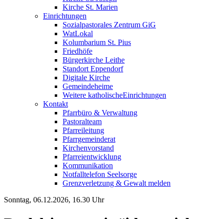
Kirche St. Marien
Einrichtungen
Sozialpastorales Zentrum GiG
WatLokal
Kolumbarium St. Pius
Friedhöfe
Bürgerkirche Leithe
Standort Eppendorf
Digitale Kirche
Gemeindeheime
Weitere katholische
­­Einrichtungen
Kontakt
Pfarrbüro & Verwaltung
Pastoralteam
Pfarreileitung
Pfarrgemeinderat
Kirchenvorstand
Pfarreientwicklung
Kommunikation
Notfalltelefon Seelsorge
Grenzverletzung &
Gewalt melden
Sonntag, 06.12.2026, 16.30 Uhr