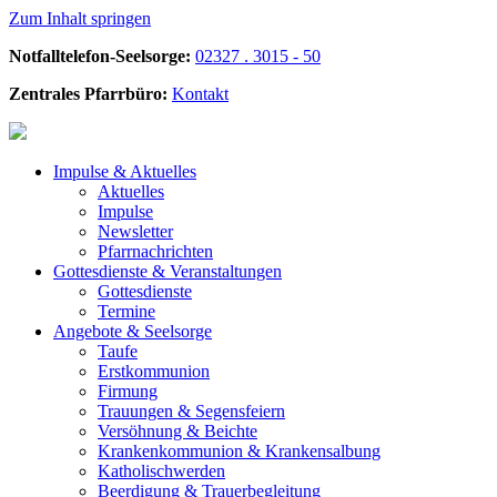
Zum Inhalt springen
Notfalltelefon-Seelsorge:
02327 . 3015 - 50
Zentrales Pfarrbüro:
Kontakt
Impulse &
Aktuelles
Aktuelles
Impulse
Newsletter
Pfarrnachrichten
Gottesdienste &
Veranstaltungen
Gottesdienste
Termine
Angebote &
Seelsorge
Taufe
Erstkommunion
Firmung
Trauungen & Segensfeiern
Versöhnung & Beichte
Krankenkommunion & Krankensalbung
Katholischwerden
Beerdigung &
Trauerbegleitung