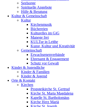
Seelsorge
Spirituelle Angebote
Hilfe & Beratung
Kultur &
Gemeinschaft
Kultur
Kirchenmusik
Büchereien
Kulturelles im GiG
Manege frei
KULTur in Leithe
Kunst, Kultur und Kreativität
Gemeinschaft
Erwachsenenverbände
Ehrenamt & Engagement
Schutz vor Gewalt
Kinder &
Jugendliche
Kinder & Familien
Kinder & Jugend
Orte &
Kontakt
Kirchen
Propsteikirche St. Gertrud
Kirche St. Maria Magdalena
Kapelle St. Bartholomäus
Kirche Herz Mariä
Kirche St. Joseph