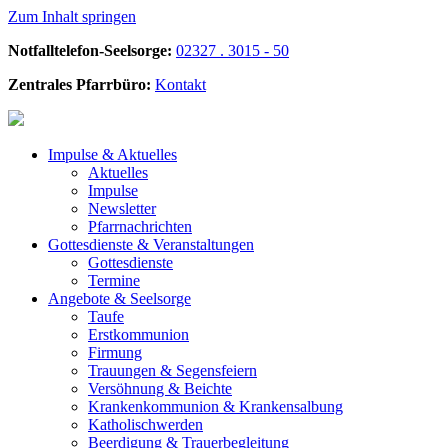
Zum Inhalt springen
Notfalltelefon-Seelsorge:
02327 . 3015 - 50
Zentrales Pfarrbüro:
Kontakt
Impulse &
Aktuelles
Aktuelles
Impulse
Newsletter
Pfarrnachrichten
Gottesdienste &
Veranstaltungen
Gottesdienste
Termine
Angebote &
Seelsorge
Taufe
Erstkommunion
Firmung
Trauungen & Segensfeiern
Versöhnung & Beichte
Krankenkommunion & Krankensalbung
Katholischwerden
Beerdigung &
Trauerbegleitung