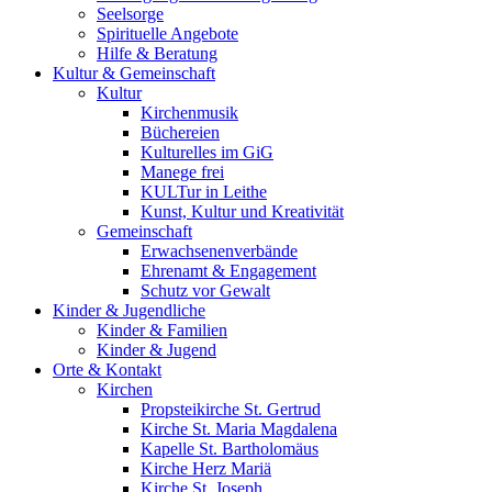
Seelsorge
Spirituelle Angebote
Hilfe & Beratung
Kultur &
Gemeinschaft
Kultur
Kirchenmusik
Büchereien
Kulturelles im GiG
Manege frei
KULTur in Leithe
Kunst, Kultur und Kreativität
Gemeinschaft
Erwachsenenverbände
Ehrenamt & Engagement
Schutz vor Gewalt
Kinder &
Jugendliche
Kinder & Familien
Kinder & Jugend
Orte &
Kontakt
Kirchen
Propsteikirche St. Gertrud
Kirche St. Maria Magdalena
Kapelle St. Bartholomäus
Kirche Herz Mariä
Kirche St. Joseph