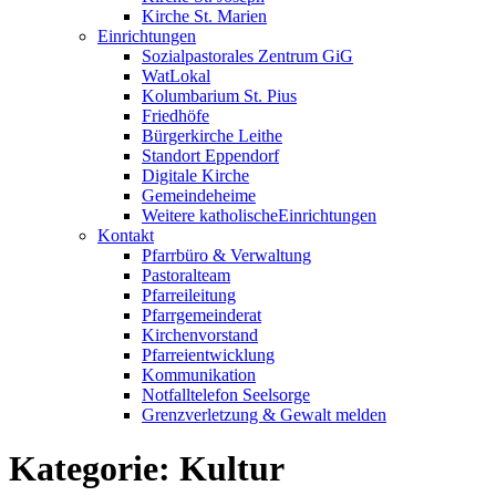
Kirche St. Marien
Einrichtungen
Sozialpastorales Zentrum GiG
WatLokal
Kolumbarium St. Pius
Friedhöfe
Bürgerkirche Leithe
Standort Eppendorf
Digitale Kirche
Gemeindeheime
Weitere katholische
­­Einrichtungen
Kontakt
Pfarrbüro & Verwaltung
Pastoralteam
Pfarreileitung
Pfarrgemeinderat
Kirchenvorstand
Pfarreientwicklung
Kommunikation
Notfalltelefon Seelsorge
Grenzverletzung &
Gewalt melden
Kategorie:
Kultur