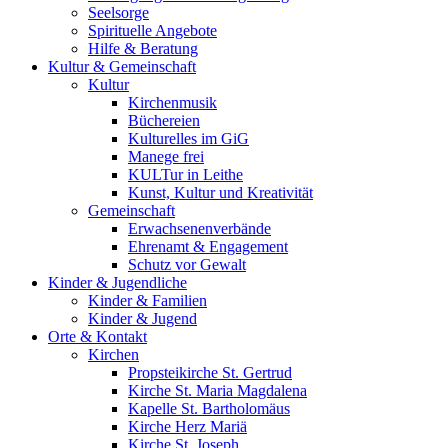
Seelsorge
Spirituelle Angebote
Hilfe & Beratung
Kultur &
Gemeinschaft
Kultur
Kirchenmusik
Büchereien
Kulturelles im GiG
Manege frei
KULTur in Leithe
Kunst, Kultur und Kreativität
Gemeinschaft
Erwachsenenverbände
Ehrenamt & Engagement
Schutz vor Gewalt
Kinder &
Jugendliche
Kinder & Familien
Kinder & Jugend
Orte &
Kontakt
Kirchen
Propsteikirche St. Gertrud
Kirche St. Maria Magdalena
Kapelle St. Bartholomäus
Kirche Herz Mariä
Kirche St. Joseph