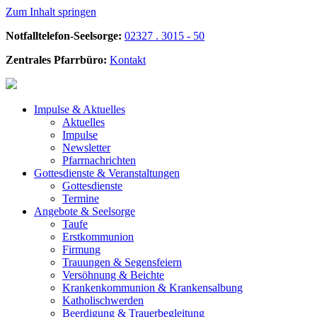
Zum Inhalt springen
Notfalltelefon-Seelsorge:
02327 . 3015 - 50
Zentrales Pfarrbüro:
Kontakt
Impulse &
Aktuelles
Aktuelles
Impulse
Newsletter
Pfarrnachrichten
Gottesdienste &
Veranstaltungen
Gottesdienste
Termine
Angebote &
Seelsorge
Taufe
Erstkommunion
Firmung
Trauungen & Segensfeiern
Versöhnung & Beichte
Krankenkommunion & Krankensalbung
Katholischwerden
Beerdigung &
Trauerbegleitung