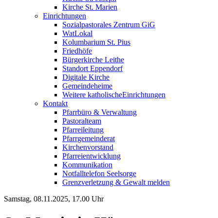
Kirche St. Marien
Einrichtungen
Sozialpastorales Zentrum GiG
WatLokal
Kolumbarium St. Pius
Friedhöfe
Bürgerkirche Leithe
Standort Eppendorf
Digitale Kirche
Gemeindeheime
Weitere katholische
­­Einrichtungen
Kontakt
Pfarrbüro & Verwaltung
Pastoralteam
Pfarreileitung
Pfarrgemeinderat
Kirchenvorstand
Pfarreientwicklung
Kommunikation
Notfalltelefon Seelsorge
Grenzverletzung &
Gewalt melden
Samstag, 08.11.2025, 17.00 Uhr