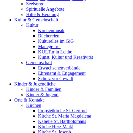
Seelsorge
Spirituelle Angebote
Hilfe & Beratung
Kultur &
Gemeinschaft
Kultur
Kirchenmusik
Büchereien
Kulturelles im GiG
Manege frei
KULTur in Leithe
Kunst, Kultur und Kreativität
Gemeinschaft
Erwachsenenverbände
Ehrenamt & Engagement
Schutz vor Gewalt
Kinder &
Jugendliche
Kinder & Familien
Kinder & Jugend
Orte &
Kontakt
Kirchen
Propsteikirche St. Gertrud
Kirche St. Maria Magdalena
Kapelle St. Bartholomäus
Kirche Herz Mariä
Kirche St. Joseph