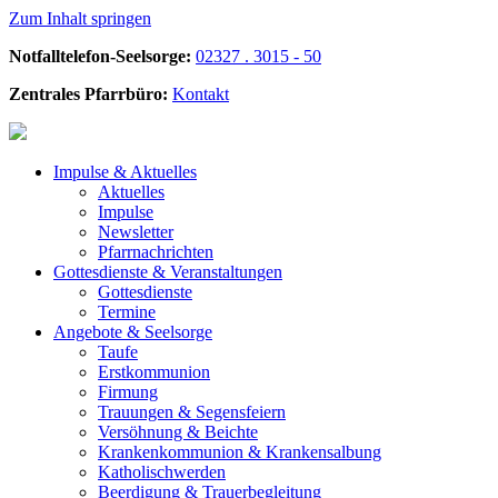
Zum Inhalt springen
Notfalltelefon-Seelsorge:
02327 . 3015 - 50
Zentrales Pfarrbüro:
Kontakt
Impulse &
Aktuelles
Aktuelles
Impulse
Newsletter
Pfarrnachrichten
Gottesdienste &
Veranstaltungen
Gottesdienste
Termine
Angebote &
Seelsorge
Taufe
Erstkommunion
Firmung
Trauungen & Segensfeiern
Versöhnung & Beichte
Krankenkommunion & Krankensalbung
Katholischwerden
Beerdigung &
Trauerbegleitung