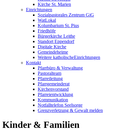
Kirche St. Marien
Einrichtungen
Sozialpastorales Zentrum GiG
WatLokal
Kolumbarium St. Pius
Friedhöfe
Bürgerkirche Leithe
Standort Eppendorf
Digitale Kirche
Gemeindeheime
Weitere katholische
­­Einrichtungen
Kontakt
Pfarrbüro & Verwaltung
Pastoralteam
Pfarreileitung
Pfarrgemeinderat
Kirchenvorstand
Pfarreientwicklung
Kommunikation
Notfalltelefon Seelsorge
Grenzverletzung &
Gewalt melden
Kinder & ­Familien