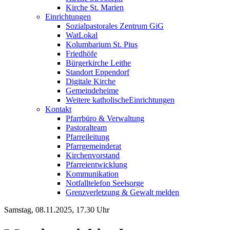
Kirche St. Marien
Einrichtungen
Sozialpastorales Zentrum GiG
WatLokal
Kolumbarium St. Pius
Friedhöfe
Bürgerkirche Leithe
Standort Eppendorf
Digitale Kirche
Gemeindeheime
Weitere katholische
­­Einrichtungen
Kontakt
Pfarrbüro & Verwaltung
Pastoralteam
Pfarreileitung
Pfarrgemeinderat
Kirchenvorstand
Pfarreientwicklung
Kommunikation
Notfalltelefon Seelsorge
Grenzverletzung &
Gewalt melden
Samstag, 08.11.2025, 17.30 Uhr