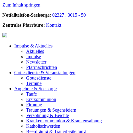
Zum Inhalt springen
Notfalltelefon-Seelsorge:
02327 . 3015 - 50
Zentrales Pfarrbüro:
Kontakt
Impulse &
Aktuelles
Aktuelles
Impulse
Newsletter
Pfarrnachrichten
Gottesdienste &
Veranstaltungen
Gottesdienste
Termine
Angebote &
Seelsorge
Taufe
Erstkommunion
Firmung
Trauungen & Segensfeiern
Versöhnung & Beichte
Krankenkommunion & Krankensalbung
Katholischwerden
Beerdigung &
Trauerbegleitung