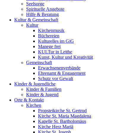
Seelsorge
Spirituelle Angebote
Hilfe & Beratung
Kultur &
Gemeinschaft
Kultur
Kirchenmusik
Büchereien
Kulturelles im GiG
Manege frei
KULTur in Leithe
Kunst, Kultur und Kreativität
Gemeinschaft
Erwachsenenverbände
Ehrenamt & Engagement
Schutz vor Gewalt
Kinder &
Jugendliche
Kinder & Familien
Kinder & Jugend
Orte &
Kontakt
Kirchen
Propsteikirche St. Gertrud
Kirche St. Maria Magdalena
Kapelle St. Bartholomäus
Kirche Herz Mariä
Kirche St. Joseph