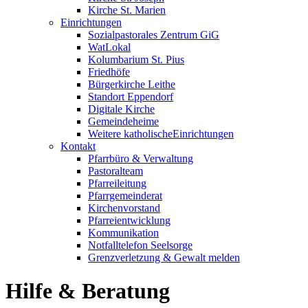
Kirche St. Marien
Einrichtungen
Sozialpastorales Zentrum GiG
WatLokal
Kolumbarium St. Pius
Friedhöfe
Bürgerkirche Leithe
Standort Eppendorf
Digitale Kirche
Gemeindeheime
Weitere katholische
­­Einrichtungen
Kontakt
Pfarrbüro & Verwaltung
Pastoralteam
Pfarreileitung
Pfarrgemeinderat
Kirchenvorstand
Pfarreientwicklung
Kommunikation
Notfalltelefon Seelsorge
Grenzverletzung &
Gewalt melden
Hilfe & ­Beratung