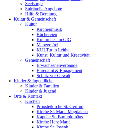
Seelsorge
Spirituelle Angebote
Hilfe & Beratung
Kultur &
Gemeinschaft
Kultur
Kirchenmusik
Büchereien
Kulturelles im GiG
Manege frei
KULTur in Leithe
Kunst, Kultur und Kreativität
Gemeinschaft
Erwachsenenverbände
Ehrenamt & Engagement
Schutz vor Gewalt
Kinder &
Jugendliche
Kinder & Familien
Kinder & Jugend
Orte &
Kontakt
Kirchen
Propsteikirche St. Gertrud
Kirche St. Maria Magdalena
Kapelle St. Bartholomäus
Kirche Herz Mariä
Kirche St. Joseph