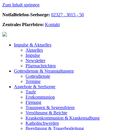
Zum Inhalt springen
Notfalltelefon-Seelsorge:
02327 . 3015 - 50
Zentrales Pfarrbüro:
Kontakt
Impulse &
Aktuelles
Aktuelles
Impulse
Newsletter
Pfarrnachrichten
Gottesdienste &
Veranstaltungen
Gottesdienste
Termine
Angebote &
Seelsorge
Taufe
Erstkommunion
Firmung
Trauungen & Segensfeiern
Versöhnung & Beichte
Krankenkommunion & Krankensalbung
Katholischwerden
Beerdigung &
Trauerbegleitung