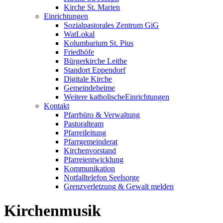
Kirche St. Marien
Einrichtungen
Sozialpastorales Zentrum GiG
WatLokal
Kolumbarium St. Pius
Friedhöfe
Bürgerkirche Leithe
Standort Eppendorf
Digitale Kirche
Gemeindeheime
Weitere katholische
­­Einrichtungen
Kontakt
Pfarrbüro & Verwaltung
Pastoralteam
Pfarreileitung
Pfarrgemeinderat
Kirchenvorstand
Pfarreientwicklung
Kommunikation
Notfalltelefon Seelsorge
Grenzverletzung &
Gewalt melden
Kirchenmusik