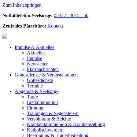
Zum Inhalt springen
Notfalltelefon-Seelsorge:
02327 . 3015 - 50
Zentrales Pfarrbüro:
Kontakt
Impulse &
Aktuelles
Aktuelles
Impulse
Newsletter
Pfarrnachrichten
Gottesdienste &
Veranstaltungen
Gottesdienste
Termine
Angebote &
Seelsorge
Taufe
Erstkommunion
Firmung
Trauungen & Segensfeiern
Versöhnung & Beichte
Krankenkommunion & Krankensalbung
Katholischwerden
Beerdigung &
Trauerbegleitung