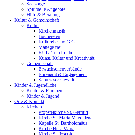
Seelsorge
Spirituelle Angebote
Hilfe & Beratung
Kultur &
Gemeinschaft
Kultur
Kirchenmusik
Büchereien
Kulturelles im GiG
Manege frei
KULTur in Leithe
Kunst, Kultur und Kreativität
Gemeinschaft
Erwachsenenverbände
Ehrenamt & Engagement
Schutz vor Gewalt
Kinder &
Jugendliche
Kinder & Familien
Kinder & Jugend
Orte &
Kontakt
Kirchen
Propsteikirche St. Gertrud
Kirche St. Maria Magdalena
Kapelle St. Bartholomäus
Kirche Herz Mariä
Kirche St. Joseph