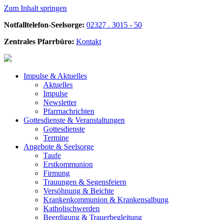
Zum Inhalt springen
Notfalltelefon-Seelsorge:
02327 . 3015 - 50
Zentrales Pfarrbüro:
Kontakt
Impulse &
Aktuelles
Aktuelles
Impulse
Newsletter
Pfarrnachrichten
Gottesdienste &
Veranstaltungen
Gottesdienste
Termine
Angebote &
Seelsorge
Taufe
Erstkommunion
Firmung
Trauungen & Segensfeiern
Versöhnung & Beichte
Krankenkommunion & Krankensalbung
Katholischwerden
Beerdigung &
Trauerbegleitung