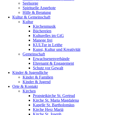
Seelsorge
Spirituelle Angebote
Hilfe & Beratung
Kultur &
Gemeinschaft
Kultur
Kirchenmusik
Büchereien
Kulturelles im GiG
Manege frei
KULTur in Leithe
Kunst, Kultur und Kreativität
Gemeinschaft
Erwachsenenverbände
Ehrenamt & Engagement
Schutz vor Gewalt
Kinder &
Jugendliche
Kinder & Familien
Kinder & Jugend
Orte &
Kontakt
Kirchen
Propsteikirche St. Gertrud
Kirche St. Maria Magdalena
Kapelle St. Bartholomäus
Kirche Herz Mariä
Kirche St. Joseph