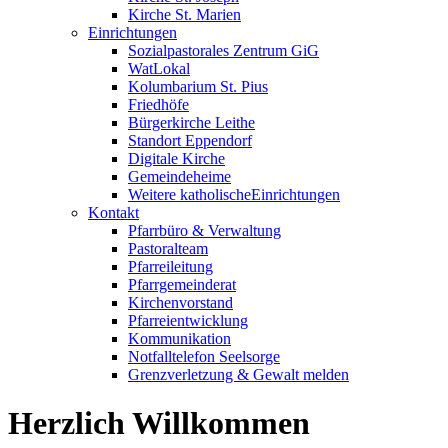
Kirche St. Marien
Einrichtungen
Sozialpastorales Zentrum GiG
WatLokal
Kolumbarium St. Pius
Friedhöfe
Bürgerkirche Leithe
Standort Eppendorf
Digitale Kirche
Gemeindeheime
Weitere katholische
­­Einrichtungen
Kontakt
Pfarrbüro & Verwaltung
Pastoralteam
Pfarreileitung
Pfarrgemeinderat
Kirchenvorstand
Pfarreientwicklung
Kommunikation
Notfalltelefon Seelsorge
Grenzverletzung &
Gewalt melden
Herzlich ­Willkommen