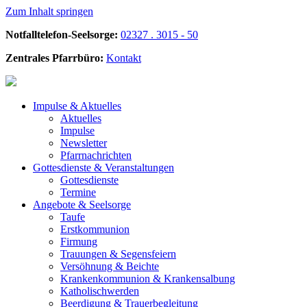
Zum Inhalt springen
Notfalltelefon-Seelsorge:
02327 . 3015 - 50
Zentrales Pfarrbüro:
Kontakt
Impulse &
Aktuelles
Aktuelles
Impulse
Newsletter
Pfarrnachrichten
Gottesdienste &
Veranstaltungen
Gottesdienste
Termine
Angebote &
Seelsorge
Taufe
Erstkommunion
Firmung
Trauungen & Segensfeiern
Versöhnung & Beichte
Krankenkommunion & Krankensalbung
Katholischwerden
Beerdigung &
Trauerbegleitung