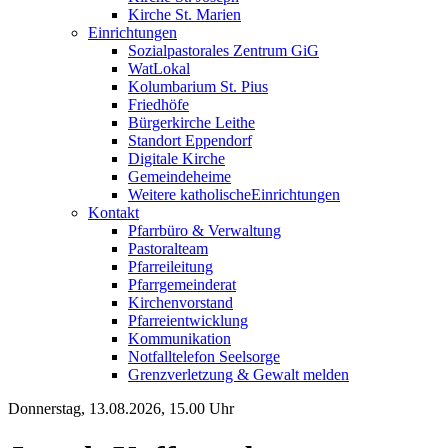
Kirche St. Marien
Einrichtungen
Sozialpastorales Zentrum GiG
WatLokal
Kolumbarium St. Pius
Friedhöfe
Bürgerkirche Leithe
Standort Eppendorf
Digitale Kirche
Gemeindeheime
Weitere katholische
­­Einrichtungen
Kontakt
Pfarrbüro & Verwaltung
Pastoralteam
Pfarreileitung
Pfarrgemeinderat
Kirchenvorstand
Pfarreientwicklung
Kommunikation
Notfalltelefon Seelsorge
Grenzverletzung &
Gewalt melden
Donnerstag, 13.08.2026, 15.00 Uhr