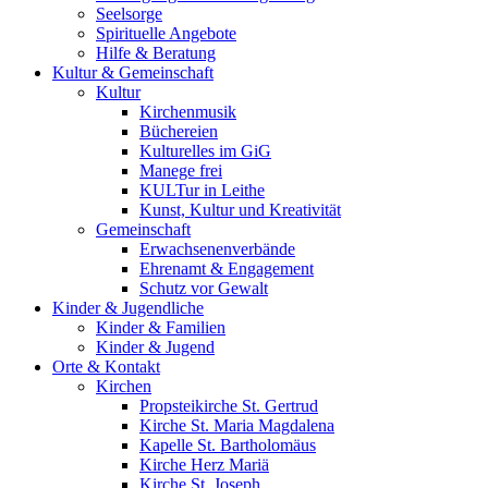
Seelsorge
Spirituelle Angebote
Hilfe & Beratung
Kultur &
Gemeinschaft
Kultur
Kirchenmusik
Büchereien
Kulturelles im GiG
Manege frei
KULTur in Leithe
Kunst, Kultur und Kreativität
Gemeinschaft
Erwachsenenverbände
Ehrenamt & Engagement
Schutz vor Gewalt
Kinder &
Jugendliche
Kinder & Familien
Kinder & Jugend
Orte &
Kontakt
Kirchen
Propsteikirche St. Gertrud
Kirche St. Maria Magdalena
Kapelle St. Bartholomäus
Kirche Herz Mariä
Kirche St. Joseph