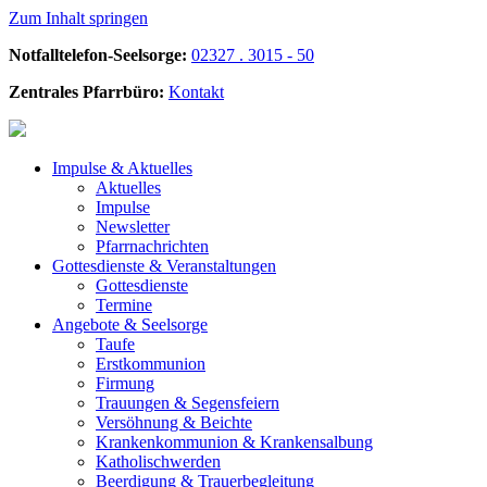
Zum Inhalt springen
Notfalltelefon-Seelsorge:
02327 . 3015 - 50
Zentrales Pfarrbüro:
Kontakt
Impulse &
Aktuelles
Aktuelles
Impulse
Newsletter
Pfarrnachrichten
Gottesdienste &
Veranstaltungen
Gottesdienste
Termine
Angebote &
Seelsorge
Taufe
Erstkommunion
Firmung
Trauungen & Segensfeiern
Versöhnung & Beichte
Krankenkommunion & Krankensalbung
Katholischwerden
Beerdigung &
Trauerbegleitung