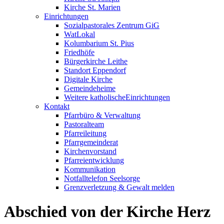
Kirche St. Marien
Einrichtungen
Sozialpastorales Zentrum GiG
WatLokal
Kolumbarium St. Pius
Friedhöfe
Bürgerkirche Leithe
Standort Eppendorf
Digitale Kirche
Gemeindeheime
Weitere katholische
­­Einrichtungen
Kontakt
Pfarrbüro & Verwaltung
Pastoralteam
Pfarreileitung
Pfarrgemeinderat
Kirchenvorstand
Pfarreientwicklung
Kommunikation
Notfalltelefon Seelsorge
Grenzverletzung &
Gewalt melden
Abschied von der Kirche Herz