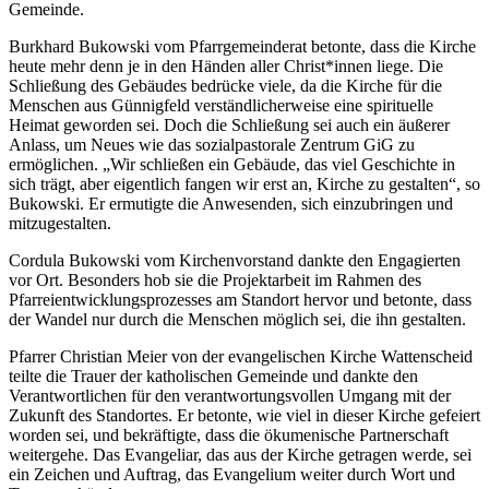
Gemeinde.
Burkhard Bukowski vom Pfarrgemeinderat betonte, dass die Kirche
heute mehr denn je in den Händen aller Christ*innen liege. Die
Schließung des Gebäudes bedrücke viele, da die Kirche für die
Menschen aus Günnigfeld verständlicherweise eine spirituelle
Heimat geworden sei. Doch die Schließung sei auch ein äußerer
Anlass, um Neues wie das sozialpastorale Zentrum GiG zu
ermöglichen. „Wir schließen ein Gebäude, das viel Geschichte in
sich trägt, aber eigentlich fangen wir erst an, Kirche zu gestalten“, so
Bukowski. Er ermutigte die Anwesenden, sich einzubringen und
mitzugestalten.
Cordula Bukowski vom Kirchenvorstand dankte den Engagierten
vor Ort. Besonders hob sie die Projektarbeit im Rahmen des
Pfarreientwicklungsprozesses am Standort hervor und betonte, dass
der Wandel nur durch die Menschen möglich sei, die ihn gestalten.
Pfarrer Christian Meier von der evangelischen Kirche Wattenscheid
teilte die Trauer der katholischen Gemeinde und dankte den
Verantwortlichen für den verantwortungsvollen Umgang mit der
Zukunft des Standortes. Er betonte, wie viel in dieser Kirche gefeiert
worden sei, und bekräftigte, dass die ökumenische Partnerschaft
weitergehe. Das Evangeliar, das aus der Kirche getragen werde, sei
ein Zeichen und Auftrag, das Evangelium weiter durch Wort und