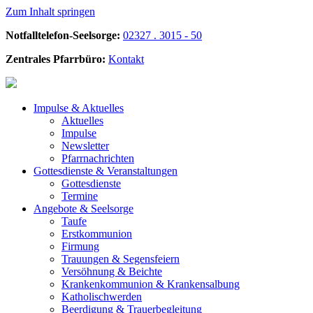
Zum Inhalt springen
Notfalltelefon-Seelsorge:
02327 . 3015 - 50
Zentrales Pfarrbüro:
Kontakt
Impulse &
Aktuelles
Aktuelles
Impulse
Newsletter
Pfarrnachrichten
Gottesdienste &
Veranstaltungen
Gottesdienste
Termine
Angebote &
Seelsorge
Taufe
Erstkommunion
Firmung
Trauungen & Segensfeiern
Versöhnung & Beichte
Krankenkommunion & Krankensalbung
Katholischwerden
Beerdigung &
Trauerbegleitung