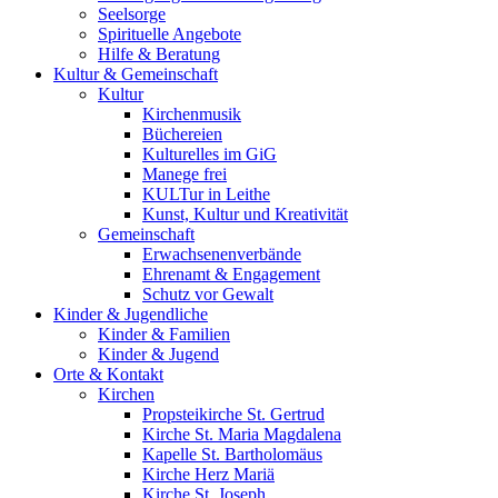
Seelsorge
Spirituelle Angebote
Hilfe & Beratung
Kultur &
Gemeinschaft
Kultur
Kirchenmusik
Büchereien
Kulturelles im GiG
Manege frei
KULTur in Leithe
Kunst, Kultur und Kreativität
Gemeinschaft
Erwachsenenverbände
Ehrenamt & Engagement
Schutz vor Gewalt
Kinder &
Jugendliche
Kinder & Familien
Kinder & Jugend
Orte &
Kontakt
Kirchen
Propsteikirche St. Gertrud
Kirche St. Maria Magdalena
Kapelle St. Bartholomäus
Kirche Herz Mariä
Kirche St. Joseph