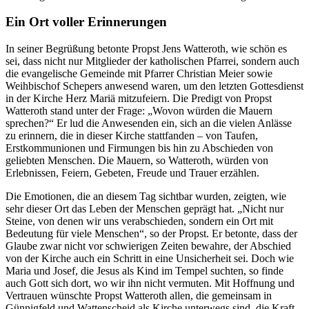
Ein Ort voller Erinnerungen
In seiner Begrüßung betonte Propst Jens Watteroth, wie schön es
sei, dass nicht nur Mitglieder der katholischen Pfarrei, sondern auch
die evangelische Gemeinde mit Pfarrer Christian Meier sowie
Weihbischof Schepers anwesend waren, um den letzten Gottesdienst
in der Kirche Herz Mariä mitzufeiern. Die Predigt von Propst
Watteroth stand unter der Frage: „Wovon würden die Mauern
sprechen?“ Er lud die Anwesenden ein, sich an die vielen Anlässe
zu erinnern, die in dieser Kirche stattfanden – von Taufen,
Erstkommunionen und Firmungen bis hin zu Abschieden von
geliebten Menschen. Die Mauern, so Watteroth, würden von
Erlebnissen, Feiern, Gebeten, Freude und Trauer erzählen.
Die Emotionen, die an diesem Tag sichtbar wurden, zeigten, wie
sehr dieser Ort das Leben der Menschen geprägt hat. „Nicht nur
Steine, von denen wir uns verabschieden, sondern ein Ort mit
Bedeutung für viele Menschen“, so der Propst. Er betonte, dass der
Glaube zwar nicht vor schwierigen Zeiten bewahre, der Abschied
von der Kirche auch ein Schritt in eine Unsicherheit sei. Doch wie
Maria und Josef, die Jesus als Kind im Tempel suchten, so finde
auch Gott sich dort, wo wir ihn nicht vermuten. Mit Hoffnung und
Vertrauen wünschte Propst Watteroth allen, die gemeinsam in
Günnigfeld und Wattenscheid als Kirche unterwegs sind, die Kraft,