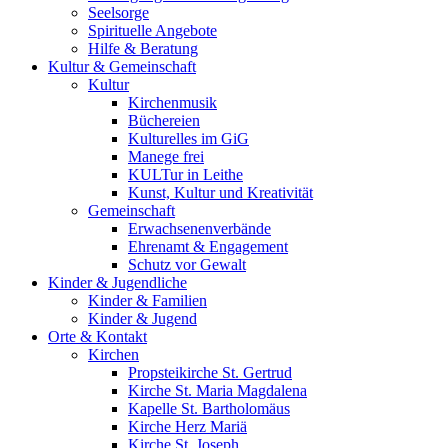
Seelsorge
Spirituelle Angebote
Hilfe & Beratung
Kultur &
Gemeinschaft
Kultur
Kirchenmusik
Büchereien
Kulturelles im GiG
Manege frei
KULTur in Leithe
Kunst, Kultur und Kreativität
Gemeinschaft
Erwachsenenverbände
Ehrenamt & Engagement
Schutz vor Gewalt
Kinder &
Jugendliche
Kinder & Familien
Kinder & Jugend
Orte &
Kontakt
Kirchen
Propsteikirche St. Gertrud
Kirche St. Maria Magdalena
Kapelle St. Bartholomäus
Kirche Herz Mariä
Kirche St. Joseph