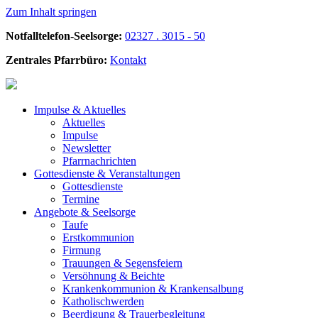
Zum Inhalt springen
Notfalltelefon-Seelsorge:
02327 . 3015 - 50
Zentrales Pfarrbüro:
Kontakt
Impulse &
Aktuelles
Aktuelles
Impulse
Newsletter
Pfarrnachrichten
Gottesdienste &
Veranstaltungen
Gottesdienste
Termine
Angebote &
Seelsorge
Taufe
Erstkommunion
Firmung
Trauungen & Segensfeiern
Versöhnung & Beichte
Krankenkommunion & Krankensalbung
Katholischwerden
Beerdigung &
Trauerbegleitung