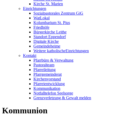
Kirche St. Marien
Einrichtungen
Sozialpastorales Zentrum GiG
WatLokal
Kolumbarium St. Pius
Friedhöfe
Bürgerkirche Leithe
Standort Eppendorf
Digitale Kirche
Gemeindeheime
Weitere katholische
­­Einrichtungen
Kontakt
Pfarrbüro & Verwaltung
Pastoralteam
Pfarreileitung
Pfarrgemeinderat
Kirchenvorstand
Pfarreientwicklung
Kommunikation
Notfalltelefon Seelsorge
Grenzverletzung &
Gewalt melden
Kommunion