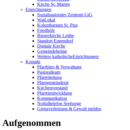
Kirche St. Marien
Einrichtungen
Sozialpastorales Zentrum GiG
WatLokal
Kolumbarium St. Pius
Friedhöfe
Bürgerkirche Leithe
Standort Eppendorf
Digitale Kirche
Gemeindeheime
Weitere katholische
­­Einrichtungen
Kontakt
Pfarrbüro & Verwaltung
Pastoralteam
Pfarreileitung
Pfarrgemeinderat
Kirchenvorstand
Pfarreientwicklung
Kommunikation
Notfalltelefon Seelsorge
Grenzverletzung &
Gewalt melden
Aufgenommen