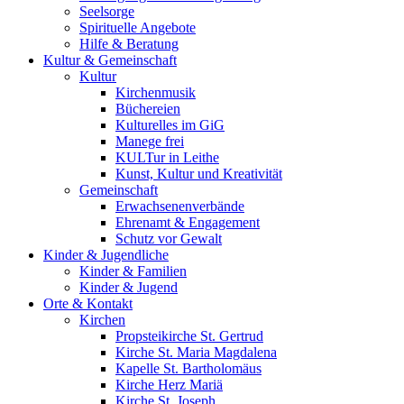
Seelsorge
Spirituelle Angebote
Hilfe & Beratung
Kultur &
Gemeinschaft
Kultur
Kirchenmusik
Büchereien
Kulturelles im GiG
Manege frei
KULTur in Leithe
Kunst, Kultur und Kreativität
Gemeinschaft
Erwachsenenverbände
Ehrenamt & Engagement
Schutz vor Gewalt
Kinder &
Jugendliche
Kinder & Familien
Kinder & Jugend
Orte &
Kontakt
Kirchen
Propsteikirche St. Gertrud
Kirche St. Maria Magdalena
Kapelle St. Bartholomäus
Kirche Herz Mariä
Kirche St. Joseph