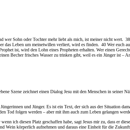
und wer Sohn oder Tochter mehr liebt als mich, ist meiner nicht wert. 3
aber das Leben um meinetwillen verliert, wird es finden. 40 Wer euch
rophet ist, wird den Lohn eines Propheten erhalten. Wer einen Gerecht
nen Becher frisches Wasser zu trinken gibt, weil es ein Jünger ist –
riebene Szene zeichnet einen Dialog Jesu mit den Menschen in seiner 
üngerinnen und Jünger. Es ist ein Text, der sich aus der Situation dam
in den Tod folgen werden – aber mit ihm auch zum Leben gelangen werd
er wenn ich diesen Platz geschaffen habe, sagt Jesus mir zu, dass er di
d Wein körperlich aufnehmen und daraus eine Einheit für die Zukunft 