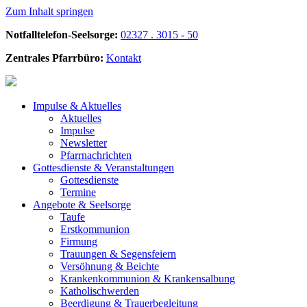
Zum Inhalt springen
Notfalltelefon-Seelsorge:
02327 . 3015 - 50
Zentrales Pfarrbüro:
Kontakt
Impulse &
Aktuelles
Aktuelles
Impulse
Newsletter
Pfarrnachrichten
Gottesdienste &
Veranstaltungen
Gottesdienste
Termine
Angebote &
Seelsorge
Taufe
Erstkommunion
Firmung
Trauungen & Segensfeiern
Versöhnung & Beichte
Krankenkommunion & Krankensalbung
Katholischwerden
Beerdigung &
Trauerbegleitung