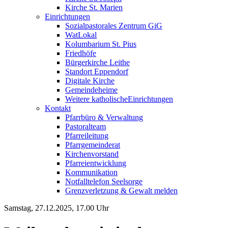
Kirche St. Marien
Einrichtungen
Sozialpastorales Zentrum GiG
WatLokal
Kolumbarium St. Pius
Friedhöfe
Bürgerkirche Leithe
Standort Eppendorf
Digitale Kirche
Gemeindeheime
Weitere katholische
­­Einrichtungen
Kontakt
Pfarrbüro & Verwaltung
Pastoralteam
Pfarreileitung
Pfarrgemeinderat
Kirchenvorstand
Pfarreientwicklung
Kommunikation
Notfalltelefon Seelsorge
Grenzverletzung &
Gewalt melden
Samstag, 27.12.2025, 17.00 Uhr