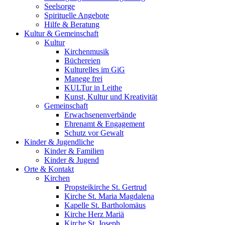
Seelsorge
Spirituelle Angebote
Hilfe & Beratung
Kultur &
Gemeinschaft
Kultur
Kirchenmusik
Büchereien
Kulturelles im GiG
Manege frei
KULTur in Leithe
Kunst, Kultur und Kreativität
Gemeinschaft
Erwachsenenverbände
Ehrenamt & Engagement
Schutz vor Gewalt
Kinder &
Jugendliche
Kinder & Familien
Kinder & Jugend
Orte &
Kontakt
Kirchen
Propsteikirche St. Gertrud
Kirche St. Maria Magdalena
Kapelle St. Bartholomäus
Kirche Herz Mariä
Kirche St. Joseph