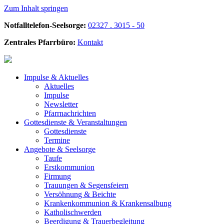
Zum Inhalt springen
Notfalltelefon-Seelsorge:
02327 . 3015 - 50
Zentrales Pfarrbüro:
Kontakt
Impulse &
Aktuelles
Aktuelles
Impulse
Newsletter
Pfarrnachrichten
Gottesdienste &
Veranstaltungen
Gottesdienste
Termine
Angebote &
Seelsorge
Taufe
Erstkommunion
Firmung
Trauungen & Segensfeiern
Versöhnung & Beichte
Krankenkommunion & Krankensalbung
Katholischwerden
Beerdigung &
Trauerbegleitung