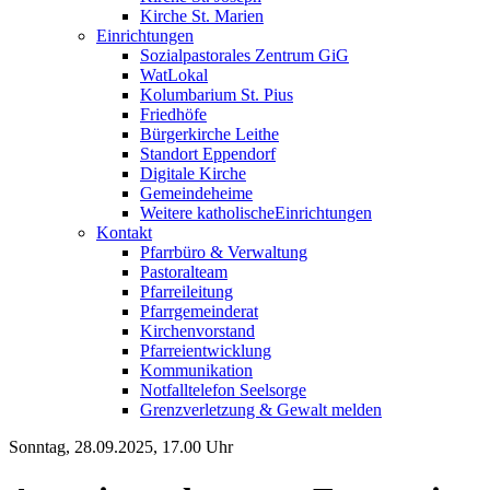
Kirche St. Marien
Einrichtungen
Sozialpastorales Zentrum GiG
WatLokal
Kolumbarium St. Pius
Friedhöfe
Bürgerkirche Leithe
Standort Eppendorf
Digitale Kirche
Gemeindeheime
Weitere katholische
­­Einrichtungen
Kontakt
Pfarrbüro & Verwaltung
Pastoralteam
Pfarreileitung
Pfarrgemeinderat
Kirchenvorstand
Pfarreientwicklung
Kommunikation
Notfalltelefon Seelsorge
Grenzverletzung &
Gewalt melden
Sonntag, 28.09.2025, 17.00 Uhr