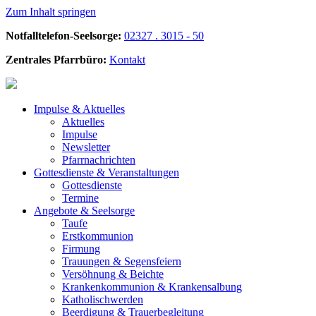
Zum Inhalt springen
Notfalltelefon-Seelsorge:
02327 . 3015 - 50
Zentrales Pfarrbüro:
Kontakt
Impulse &
Aktuelles
Aktuelles
Impulse
Newsletter
Pfarrnachrichten
Gottesdienste &
Veranstaltungen
Gottesdienste
Termine
Angebote &
Seelsorge
Taufe
Erstkommunion
Firmung
Trauungen & Segensfeiern
Versöhnung & Beichte
Krankenkommunion & Krankensalbung
Katholischwerden
Beerdigung &
Trauerbegleitung