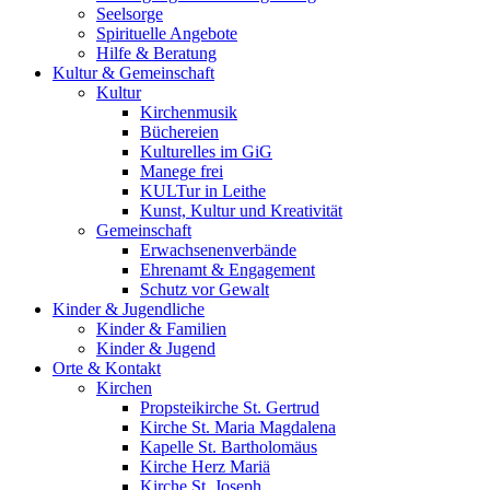
Seelsorge
Spirituelle Angebote
Hilfe & Beratung
Kultur &
Gemeinschaft
Kultur
Kirchenmusik
Büchereien
Kulturelles im GiG
Manege frei
KULTur in Leithe
Kunst, Kultur und Kreativität
Gemeinschaft
Erwachsenenverbände
Ehrenamt & Engagement
Schutz vor Gewalt
Kinder &
Jugendliche
Kinder & Familien
Kinder & Jugend
Orte &
Kontakt
Kirchen
Propsteikirche St. Gertrud
Kirche St. Maria Magdalena
Kapelle St. Bartholomäus
Kirche Herz Mariä
Kirche St. Joseph