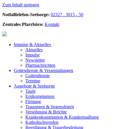
Zum Inhalt springen
Notfalltelefon-Seelsorge:
02327 . 3015 - 50
Zentrales Pfarrbüro:
Kontakt
Impulse &
Aktuelles
Aktuelles
Impulse
Newsletter
Pfarrnachrichten
Gottesdienste &
Veranstaltungen
Gottesdienste
Termine
Angebote &
Seelsorge
Taufe
Erstkommunion
Firmung
Trauungen & Segensfeiern
Versöhnung & Beichte
Krankenkommunion & Krankensalbung
Katholischwerden
Beerdigung &
Trauerbegleitung