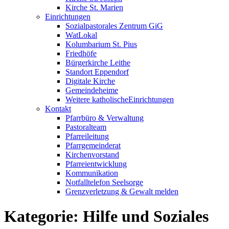
Kirche St. Marien
Einrichtungen
Sozialpastorales Zentrum GiG
WatLokal
Kolumbarium St. Pius
Friedhöfe
Bürgerkirche Leithe
Standort Eppendorf
Digitale Kirche
Gemeindeheime
Weitere katholische
­­Einrichtungen
Kontakt
Pfarrbüro & Verwaltung
Pastoralteam
Pfarreileitung
Pfarrgemeinderat
Kirchenvorstand
Pfarreientwicklung
Kommunikation
Notfalltelefon Seelsorge
Grenzverletzung &
Gewalt melden
Kategorie:
Hilfe und Soziales