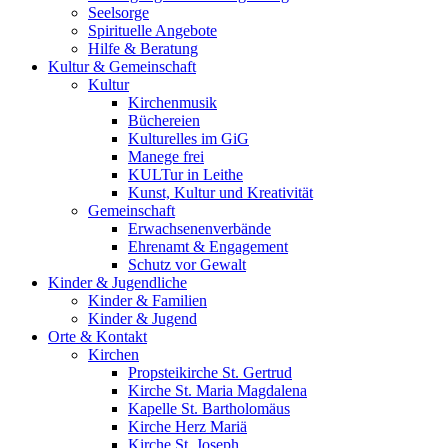
Seelsorge
Spirituelle Angebote
Hilfe & Beratung
Kultur &
Gemeinschaft
Kultur
Kirchenmusik
Büchereien
Kulturelles im GiG
Manege frei
KULTur in Leithe
Kunst, Kultur und Kreativität
Gemeinschaft
Erwachsenenverbände
Ehrenamt & Engagement
Schutz vor Gewalt
Kinder &
Jugendliche
Kinder & Familien
Kinder & Jugend
Orte &
Kontakt
Kirchen
Propsteikirche St. Gertrud
Kirche St. Maria Magdalena
Kapelle St. Bartholomäus
Kirche Herz Mariä
Kirche St. Joseph