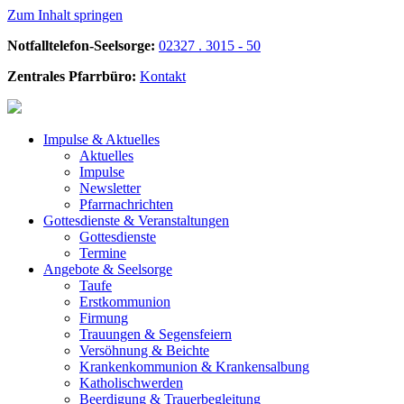
Zum Inhalt springen
Notfalltelefon-Seelsorge:
02327 . 3015 - 50
Zentrales Pfarrbüro:
Kontakt
Impulse &
Aktuelles
Aktuelles
Impulse
Newsletter
Pfarrnachrichten
Gottesdienste &
Veranstaltungen
Gottesdienste
Termine
Angebote &
Seelsorge
Taufe
Erstkommunion
Firmung
Trauungen & Segensfeiern
Versöhnung & Beichte
Krankenkommunion & Krankensalbung
Katholischwerden
Beerdigung &
Trauerbegleitung