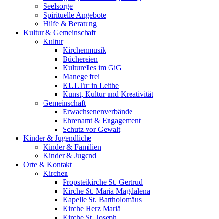
Seelsorge
Spirituelle Angebote
Hilfe & Beratung
Kultur &
Gemeinschaft
Kultur
Kirchenmusik
Büchereien
Kulturelles im GiG
Manege frei
KULTur in Leithe
Kunst, Kultur und Kreativität
Gemeinschaft
Erwachsenenverbände
Ehrenamt & Engagement
Schutz vor Gewalt
Kinder &
Jugendliche
Kinder & Familien
Kinder & Jugend
Orte &
Kontakt
Kirchen
Propsteikirche St. Gertrud
Kirche St. Maria Magdalena
Kapelle St. Bartholomäus
Kirche Herz Mariä
Kirche St. Joseph