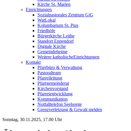
Kirche St. Marien
Einrichtungen
Sozialpastorales Zentrum GiG
WatLokal
Kolumbarium St. Pius
Friedhöfe
Bürgerkirche Leithe
Standort Eppendorf
Digitale Kirche
Gemeindeheime
Weitere katholische
­­Einrichtungen
Kontakt
Pfarrbüro & Verwaltung
Pastoralteam
Pfarreileitung
Pfarrgemeinderat
Kirchenvorstand
Pfarreientwicklung
Kommunikation
Notfalltelefon Seelsorge
Grenzverletzung &
Gewalt melden
Sonntag, 30.11.2025, 17.00 Uhr