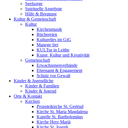
Seelsorge
Spirituelle Angebote
Hilfe & Beratung
Kultur &
Gemeinschaft
Kultur
Kirchenmusik
Büchereien
Kulturelles im GiG
Manege frei
KULTur in Leithe
Kunst, Kultur und Kreativität
Gemeinschaft
Erwachsenenverbände
Ehrenamt & Engagement
Schutz vor Gewalt
Kinder &
Jugendliche
Kinder & Familien
Kinder & Jugend
Orte &
Kontakt
Kirchen
Propsteikirche St. Gertrud
Kirche St. Maria Magdalena
Kapelle St. Bartholomäus
Kirche Herz Mariä
Kirche St. Joseph