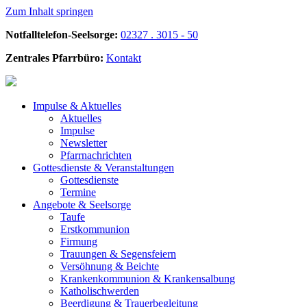
Zum Inhalt springen
Notfalltelefon-Seelsorge:
02327 . 3015 - 50
Zentrales Pfarrbüro:
Kontakt
Impulse &
Aktuelles
Aktuelles
Impulse
Newsletter
Pfarrnachrichten
Gottesdienste &
Veranstaltungen
Gottesdienste
Termine
Angebote &
Seelsorge
Taufe
Erstkommunion
Firmung
Trauungen & Segensfeiern
Versöhnung & Beichte
Krankenkommunion & Krankensalbung
Katholischwerden
Beerdigung &
Trauerbegleitung