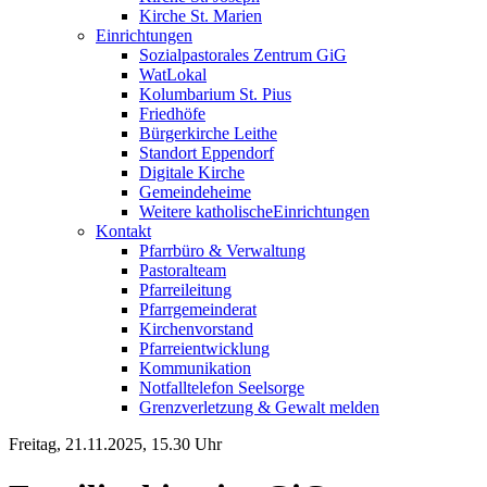
Kirche St. Marien
Einrichtungen
Sozialpastorales Zentrum GiG
WatLokal
Kolumbarium St. Pius
Friedhöfe
Bürgerkirche Leithe
Standort Eppendorf
Digitale Kirche
Gemeindeheime
Weitere katholische
­­Einrichtungen
Kontakt
Pfarrbüro & Verwaltung
Pastoralteam
Pfarreileitung
Pfarrgemeinderat
Kirchenvorstand
Pfarreientwicklung
Kommunikation
Notfalltelefon Seelsorge
Grenzverletzung &
Gewalt melden
Freitag, 21.11.2025, 15.30 Uhr