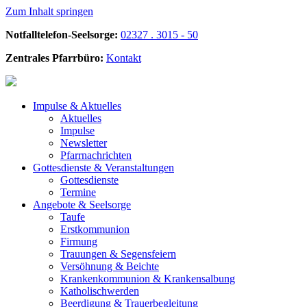
Zum Inhalt springen
Notfalltelefon-Seelsorge:
02327 . 3015 - 50
Zentrales Pfarrbüro:
Kontakt
Impulse &
Aktuelles
Aktuelles
Impulse
Newsletter
Pfarrnachrichten
Gottesdienste &
Veranstaltungen
Gottesdienste
Termine
Angebote &
Seelsorge
Taufe
Erstkommunion
Firmung
Trauungen & Segensfeiern
Versöhnung & Beichte
Krankenkommunion & Krankensalbung
Katholischwerden
Beerdigung &
Trauerbegleitung