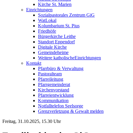
Kirche St. Marien
Einrichtungen
Sozialpastorales Zentrum GiG
WatLokal
Kolumbarium St. Pius
Friedhöfe
Bürgerkirche Leithe
Standort Eppendorf
Digitale Kirche
Gemeindeheime
Weitere katholische
­­Einrichtungen
Kontakt
Pfarrbüro & Verwaltung
Pastoralteam
Pfarreileitung
Pfarrgemeinderat
Kirchenvorstand
Pfarreientwicklung
Kommunikation
Notfalltelefon Seelsorge
Grenzverletzung &
Gewalt melden
Freitag, 31.10.2025, 15.30 Uhr