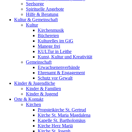
Seelsorge
Spirituelle Angebote
Hilfe & Beratung
Kultur &
Gemeinschaft
Kultur
Kirchenmusik
Büchereien
Kulturelles im GiG
Manege frei
KULTur in Leithe
Kunst, Kultur und Kreativität
Gemeinschaft
Erwachsenenverbände
Ehrenamt & Engagement
Schutz vor Gewalt
Kinder &
Jugendliche
Kinder & Familien
Kinder & Jugend
Orte &
Kontakt
Kirchen
Propsteikirche St. Gertrud
Kirche St. Maria Magdalena
Kapelle St. Bartholomäus
Kirche Herz Mariä
Kirche St. Joseph