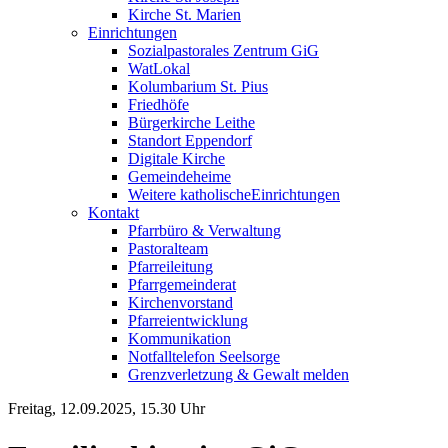
Kirche St. Marien
Einrichtungen
Sozialpastorales Zentrum GiG
WatLokal
Kolumbarium St. Pius
Friedhöfe
Bürgerkirche Leithe
Standort Eppendorf
Digitale Kirche
Gemeindeheime
Weitere katholische
­­Einrichtungen
Kontakt
Pfarrbüro & Verwaltung
Pastoralteam
Pfarreileitung
Pfarrgemeinderat
Kirchenvorstand
Pfarreientwicklung
Kommunikation
Notfalltelefon Seelsorge
Grenzverletzung &
Gewalt melden
Freitag, 12.09.2025, 15.30 Uhr