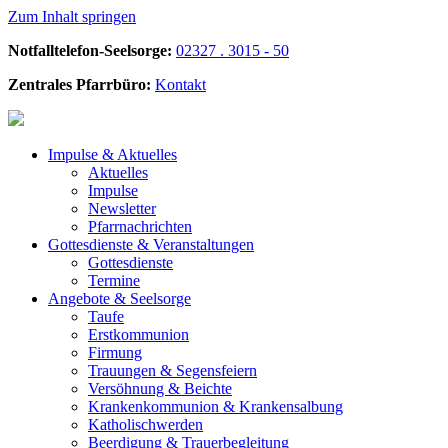
Zum Inhalt springen
Notfalltelefon-Seelsorge:
02327 . 3015 - 50
Zentrales Pfarrbüro:
Kontakt
Impulse &
Aktuelles
Aktuelles
Impulse
Newsletter
Pfarrnachrichten
Gottesdienste &
Veranstaltungen
Gottesdienste
Termine
Angebote &
Seelsorge
Taufe
Erstkommunion
Firmung
Trauungen & Segensfeiern
Versöhnung & Beichte
Krankenkommunion & Krankensalbung
Katholischwerden
Beerdigung &
Trauerbegleitung