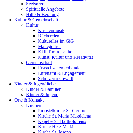
Seelsorge
Spirituelle Angebote
Hilfe & Beratung
Kultur &
Gemeinschaft
Kultur
Kirchenmusik
Büchereien
Kulturelles im GiG
Manege frei
KULTur in Leithe
Kunst, Kultur und Kreativität
Gemeinschaft
Erwachsenenverbände
Ehrenamt & Engagement
Schutz vor Gewalt
Kinder &
Jugendliche
Kinder & Familien
Kinder & Jugend
Orte &
Kontakt
Kirchen
Propsteikirche St. Gertrud
Kirche St. Maria Magdalena
Kapelle St. Bartholomäus
Kirche Herz Mariä
Kirche St. Joseph