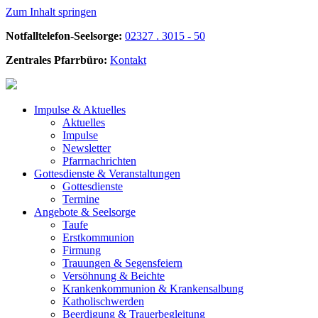
Zum Inhalt springen
Notfalltelefon-Seelsorge:
02327 . 3015 - 50
Zentrales Pfarrbüro:
Kontakt
Impulse &
Aktuelles
Aktuelles
Impulse
Newsletter
Pfarrnachrichten
Gottesdienste &
Veranstaltungen
Gottesdienste
Termine
Angebote &
Seelsorge
Taufe
Erstkommunion
Firmung
Trauungen & Segensfeiern
Versöhnung & Beichte
Krankenkommunion & Krankensalbung
Katholischwerden
Beerdigung &
Trauerbegleitung