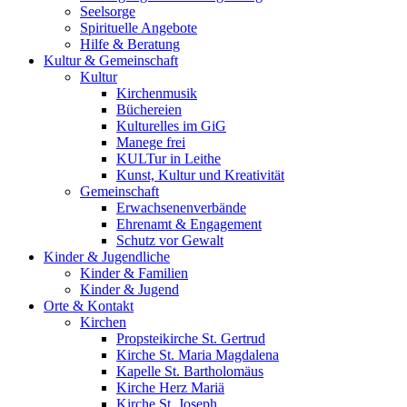
Seelsorge
Spirituelle Angebote
Hilfe & Beratung
Kultur &
Gemeinschaft
Kultur
Kirchenmusik
Büchereien
Kulturelles im GiG
Manege frei
KULTur in Leithe
Kunst, Kultur und Kreativität
Gemeinschaft
Erwachsenenverbände
Ehrenamt & Engagement
Schutz vor Gewalt
Kinder &
Jugendliche
Kinder & Familien
Kinder & Jugend
Orte &
Kontakt
Kirchen
Propsteikirche St. Gertrud
Kirche St. Maria Magdalena
Kapelle St. Bartholomäus
Kirche Herz Mariä
Kirche St. Joseph