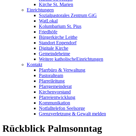
Kirche St. Marien
Einrichtungen
Sozialpastorales Zentrum GiG
WatLokal
Kolumbarium St. Pius
Friedhöfe
Bürgerkirche Leithe
Standort Eppendorf
Digitale Kirche
Gemeindeheime
Weitere katholische
­­Einrichtungen
Kontakt
Pfarrbüro & Verwaltung
Pastoralteam
Pfarreileitung
Pfarrgemeinderat
Kirchenvorstand
Pfarreientwicklung
Kommunikation
Notfalltelefon Seelsorge
Grenzverletzung &
Gewalt melden
Rückblick Palmsonntag