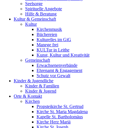
Seelsorge
Spirituelle Angebote
Hilfe & Beratung
Kultur &
Gemeinschaft
Kultur
Kirchenmusik
Büchereien
Kulturelles im GiG
Manege frei
KULTur in Leithe
Kunst, Kultur und Kreativität
Gemeinschaft
Erwachsenenverbände
Ehrenamt & Engagement
Schutz vor Gewalt
Kinder &
Jugendliche
Kinder & Familien
Kinder & Jugend
Orte &
Kontakt
Kirchen
Propsteikirche St. Gertrud
Kirche St. Maria Magdalena
Kapelle St. Bartholomäus
Kirche Herz Mariä
Kirche St. Joseph