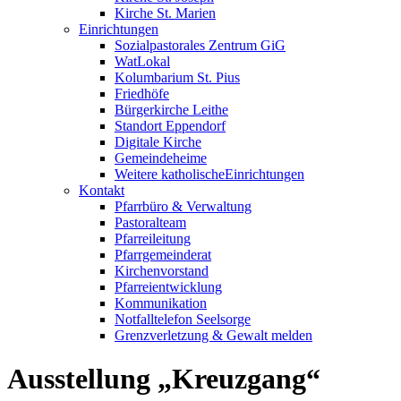
Kirche St. Marien
Einrichtungen
Sozialpastorales Zentrum GiG
WatLokal
Kolumbarium St. Pius
Friedhöfe
Bürgerkirche Leithe
Standort Eppendorf
Digitale Kirche
Gemeindeheime
Weitere katholische
­­Einrichtungen
Kontakt
Pfarrbüro & Verwaltung
Pastoralteam
Pfarreileitung
Pfarrgemeinderat
Kirchenvorstand
Pfarreientwicklung
Kommunikation
Notfalltelefon Seelsorge
Grenzverletzung &
Gewalt melden
Ausstellung „Kreuzgang“