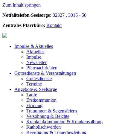
Zum Inhalt springen
Notfalltelefon-Seelsorge:
02327 . 3015 - 50
Zentrales Pfarrbüro:
Kontakt
Impulse &
Aktuelles
Aktuelles
Impulse
Newsletter
Pfarrnachrichten
Gottesdienste &
Veranstaltungen
Gottesdienste
Termine
Angebote &
Seelsorge
Taufe
Erstkommunion
Firmung
Trauungen & Segensfeiern
Versöhnung & Beichte
Krankenkommunion & Krankensalbung
Katholischwerden
Beerdigung &
Trauerbegleitung