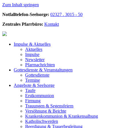
Zum Inhalt springen
Notfalltelefon-Seelsorge:
02327 . 3015 - 50
Zentrales Pfarrbüro:
Kontakt
Impulse &
Aktuelles
Aktuelles
Impulse
Newsletter
Pfarrnachrichten
Gottesdienste &
Veranstaltungen
Gottesdienste
Termine
Angebote &
Seelsorge
Taufe
Erstkommunion
Firmung
Trauungen & Segensfeiern
Versöhnung & Beichte
Krankenkommunion & Krankensalbung
Katholischwerden
Beerdigung &
Trauerbegleitung