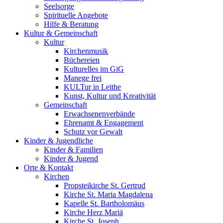
Seelsorge
Spirituelle Angebote
Hilfe & Beratung
Kultur &
Gemeinschaft
Kultur
Kirchenmusik
Büchereien
Kulturelles im GiG
Manege frei
KULTur in Leithe
Kunst, Kultur und Kreativität
Gemeinschaft
Erwachsenenverbände
Ehrenamt & Engagement
Schutz vor Gewalt
Kinder &
Jugendliche
Kinder & Familien
Kinder & Jugend
Orte &
Kontakt
Kirchen
Propsteikirche St. Gertrud
Kirche St. Maria Magdalena
Kapelle St. Bartholomäus
Kirche Herz Mariä
Kirche St. Joseph