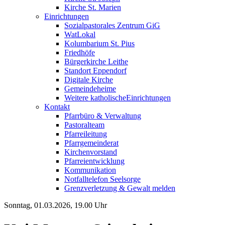
Kirche St. Marien
Einrichtungen
Sozialpastorales Zentrum GiG
WatLokal
Kolumbarium St. Pius
Friedhöfe
Bürgerkirche Leithe
Standort Eppendorf
Digitale Kirche
Gemeindeheime
Weitere katholische
­­Einrichtungen
Kontakt
Pfarrbüro & Verwaltung
Pastoralteam
Pfarreileitung
Pfarrgemeinderat
Kirchenvorstand
Pfarreientwicklung
Kommunikation
Notfalltelefon Seelsorge
Grenzverletzung &
Gewalt melden
Sonntag, 01.03.2026, 19.00 Uhr