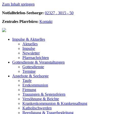
Zum Inhalt springen
Notfalltelefon-Seelsorge:
02327 . 3015 - 50
Zentrales Pfarrbüro:
Kontakt
Impulse &
Aktuelles
Aktuelles
Impulse
Newsletter
Pfarrnachrichten
Gottesdienste &
Veranstaltungen
Gottesdienste
Termine
Angebote &
Seelsorge
Taufe
Erstkommunion
Firmung
Trauungen & Segensfeiern
Versöhnung & Beichte
Krankenkommunion & Krankensalbung
Katholischwerden
Beerdigung &
Trauerbegleitung