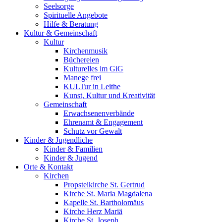
Seelsorge
Spirituelle Angebote
Hilfe & Beratung
Kultur &
Gemeinschaft
Kultur
Kirchenmusik
Büchereien
Kulturelles im GiG
Manege frei
KULTur in Leithe
Kunst, Kultur und Kreativität
Gemeinschaft
Erwachsenenverbände
Ehrenamt & Engagement
Schutz vor Gewalt
Kinder &
Jugendliche
Kinder & Familien
Kinder & Jugend
Orte &
Kontakt
Kirchen
Propsteikirche St. Gertrud
Kirche St. Maria Magdalena
Kapelle St. Bartholomäus
Kirche Herz Mariä
Kirche St. Joseph