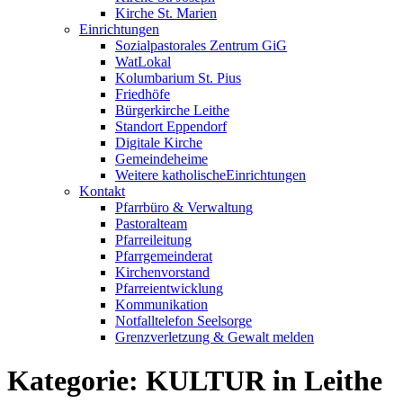
Kirche St. Marien
Einrichtungen
Sozialpastorales Zentrum GiG
WatLokal
Kolumbarium St. Pius
Friedhöfe
Bürgerkirche Leithe
Standort Eppendorf
Digitale Kirche
Gemeindeheime
Weitere katholische
­­Einrichtungen
Kontakt
Pfarrbüro & Verwaltung
Pastoralteam
Pfarreileitung
Pfarrgemeinderat
Kirchenvorstand
Pfarreientwicklung
Kommunikation
Notfalltelefon Seelsorge
Grenzverletzung &
Gewalt melden
Kategorie:
KULTUR in Leithe