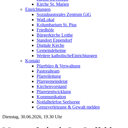
Kirche St. Marien
Einrichtungen
Sozialpastorales Zentrum GiG
WatLokal
Kolumbarium St. Pius
Friedhöfe
Bürgerkirche Leithe
Standort Eppendorf
Digitale Kirche
Gemeindeheime
Weitere katholische
­­Einrichtungen
Kontakt
Pfarrbüro & Verwaltung
Pastoralteam
Pfarreileitung
Pfarrgemeinderat
Kirchenvorstand
Pfarreientwicklung
Kommunikation
Notfalltelefon Seelsorge
Grenzverletzung &
Gewalt melden
Dienstag, 30.06.2026, 19.30 Uhr