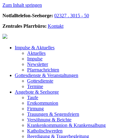
Zum Inhalt springen
Notfalltelefon-Seelsorge:
02327 . 3015 - 50
Zentrales Pfarrbüro:
Kontakt
Impulse &
Aktuelles
Aktuelles
Impulse
Newsletter
Pfarrnachrichten
Gottesdienste &
Veranstaltungen
Gottesdienste
Termine
Angebote &
Seelsorge
Taufe
Erstkommunion
Firmung
Trauungen & Segensfeiern
Versöhnung & Beichte
Krankenkommunion & Krankensalbung
Katholischwerden
Beerdigung &
Trauerbegleitung