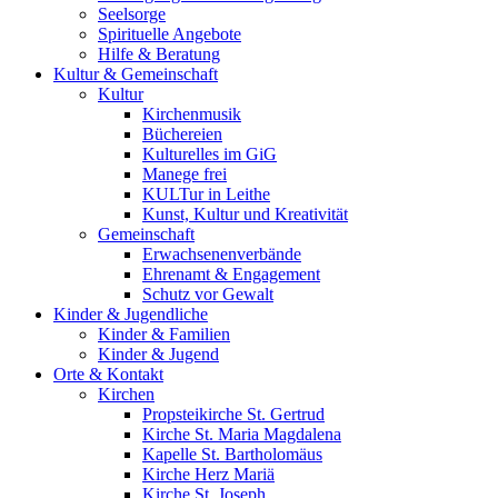
Seelsorge
Spirituelle Angebote
Hilfe & Beratung
Kultur &
Gemeinschaft
Kultur
Kirchenmusik
Büchereien
Kulturelles im GiG
Manege frei
KULTur in Leithe
Kunst, Kultur und Kreativität
Gemeinschaft
Erwachsenenverbände
Ehrenamt & Engagement
Schutz vor Gewalt
Kinder &
Jugendliche
Kinder & Familien
Kinder & Jugend
Orte &
Kontakt
Kirchen
Propsteikirche St. Gertrud
Kirche St. Maria Magdalena
Kapelle St. Bartholomäus
Kirche Herz Mariä
Kirche St. Joseph