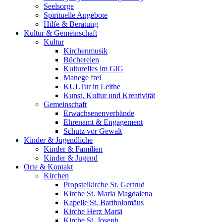
Seelsorge
Spirituelle Angebote
Hilfe & Beratung
Kultur &
Gemeinschaft
Kultur
Kirchenmusik
Büchereien
Kulturelles im GiG
Manege frei
KULTur in Leithe
Kunst, Kultur und Kreativität
Gemeinschaft
Erwachsenenverbände
Ehrenamt & Engagement
Schutz vor Gewalt
Kinder &
Jugendliche
Kinder & Familien
Kinder & Jugend
Orte &
Kontakt
Kirchen
Propsteikirche St. Gertrud
Kirche St. Maria Magdalena
Kapelle St. Bartholomäus
Kirche Herz Mariä
Kirche St. Joseph