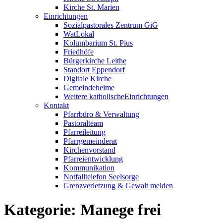
Kirche St. Marien
Einrichtungen
Sozialpastorales Zentrum GiG
WatLokal
Kolumbarium St. Pius
Friedhöfe
Bürgerkirche Leithe
Standort Eppendorf
Digitale Kirche
Gemeindeheime
Weitere katholische
­­Einrichtungen
Kontakt
Pfarrbüro & Verwaltung
Pastoralteam
Pfarreileitung
Pfarrgemeinderat
Kirchenvorstand
Pfarreientwicklung
Kommunikation
Notfalltelefon Seelsorge
Grenzverletzung &
Gewalt melden
Kategorie:
Manege frei