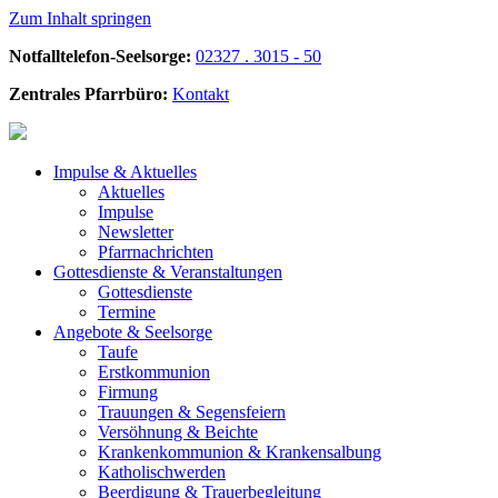
Zum Inhalt springen
Notfalltelefon-Seelsorge:
02327 . 3015 - 50
Zentrales Pfarrbüro:
Kontakt
Impulse &
Aktuelles
Aktuelles
Impulse
Newsletter
Pfarrnachrichten
Gottesdienste &
Veranstaltungen
Gottesdienste
Termine
Angebote &
Seelsorge
Taufe
Erstkommunion
Firmung
Trauungen & Segensfeiern
Versöhnung & Beichte
Krankenkommunion & Krankensalbung
Katholischwerden
Beerdigung &
Trauerbegleitung