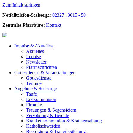
Zum Inhalt springen
Notfalltelefon-Seelsorge:
02327 . 3015 - 50
Zentrales Pfarrbüro:
Kontakt
Impulse &
Aktuelles
Aktuelles
Impulse
Newsletter
Pfarrnachrichten
Gottesdienste &
Veranstaltungen
Gottesdienste
Termine
Angebote &
Seelsorge
Taufe
Erstkommunion
Firmung
Trauungen & Segensfeiern
Versöhnung & Beichte
Krankenkommunion & Krankensalbung
Katholischwerden
Beerdigung &
Trauerbegleitung