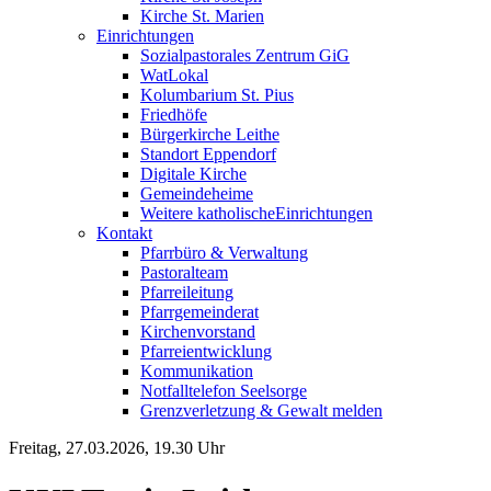
Kirche St. Marien
Einrichtungen
Sozialpastorales Zentrum GiG
WatLokal
Kolumbarium St. Pius
Friedhöfe
Bürgerkirche Leithe
Standort Eppendorf
Digitale Kirche
Gemeindeheime
Weitere katholische
­­Einrichtungen
Kontakt
Pfarrbüro & Verwaltung
Pastoralteam
Pfarreileitung
Pfarrgemeinderat
Kirchenvorstand
Pfarreientwicklung
Kommunikation
Notfalltelefon Seelsorge
Grenzverletzung &
Gewalt melden
Freitag, 27.03.2026, 19.30 Uhr