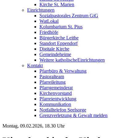
Kirche St. Marien
Einrichtungen
Sozialpastorales Zentrum GiG
WatLokal
Kolumbarium St. Pius
Friedhöfe
Bürgerkirche Leithe
Standort Eppendorf
Digitale Kirche
Gemeindeheime
Weitere katholische
­­Einrichtungen
Kontakt
Pfarrbüro & Verwaltung
Pastoralteam
Pfarreileitung
Pfarrgemeinderat
Kirchenvorstand
Pfarreientwicklung
Kommunikation
Notfalltelefon Seelsorge
Grenzverletzung &
Gewalt melden
Montag, 09.02.2026, 18.30 Uhr