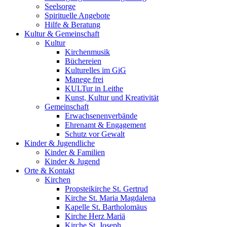
Seelsorge
Spirituelle Angebote
Hilfe & Beratung
Kultur &
Gemeinschaft
Kultur
Kirchenmusik
Büchereien
Kulturelles im GiG
Manege frei
KULTur in Leithe
Kunst, Kultur und Kreativität
Gemeinschaft
Erwachsenenverbände
Ehrenamt & Engagement
Schutz vor Gewalt
Kinder &
Jugendliche
Kinder & Familien
Kinder & Jugend
Orte &
Kontakt
Kirchen
Propsteikirche St. Gertrud
Kirche St. Maria Magdalena
Kapelle St. Bartholomäus
Kirche Herz Mariä
Kirche St. Joseph