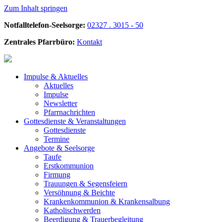
Zum Inhalt springen
Notfalltelefon-Seelsorge:
02327 . 3015 - 50
Zentrales Pfarrbüro:
Kontakt
Impulse &
Aktuelles
Aktuelles
Impulse
Newsletter
Pfarrnachrichten
Gottesdienste &
Veranstaltungen
Gottesdienste
Termine
Angebote &
Seelsorge
Taufe
Erstkommunion
Firmung
Trauungen & Segensfeiern
Versöhnung & Beichte
Krankenkommunion & Krankensalbung
Katholischwerden
Beerdigung &
Trauerbegleitung