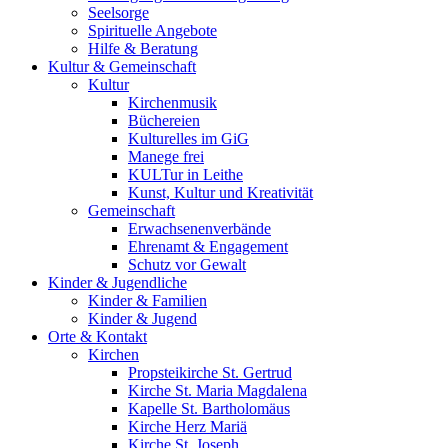
Seelsorge
Spirituelle Angebote
Hilfe & Beratung
Kultur &
Gemeinschaft
Kultur
Kirchenmusik
Büchereien
Kulturelles im GiG
Manege frei
KULTur in Leithe
Kunst, Kultur und Kreativität
Gemeinschaft
Erwachsenenverbände
Ehrenamt & Engagement
Schutz vor Gewalt
Kinder &
Jugendliche
Kinder & Familien
Kinder & Jugend
Orte &
Kontakt
Kirchen
Propsteikirche St. Gertrud
Kirche St. Maria Magdalena
Kapelle St. Bartholomäus
Kirche Herz Mariä
Kirche St. Joseph