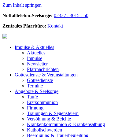
Zum Inhalt springen
Notfalltelefon-Seelsorge:
02327 . 3015 - 50
Zentrales Pfarrbüro:
Kontakt
Impulse &
Aktuelles
Aktuelles
Impulse
Newsletter
Pfarrnachrichten
Gottesdienste &
Veranstaltungen
Gottesdienste
Termine
Angebote &
Seelsorge
Taufe
Erstkommunion
Firmung
Trauungen & Segensfeiern
Versöhnung & Beichte
Krankenkommunion & Krankensalbung
Katholischwerden
Beerdigung &
Trauerbegleitung