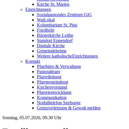
Kirche St. Marien
Einrichtungen
Sozialpastorales Zentrum GiG
WatLokal
Kolumbarium St. Pius
Friedhöfe
Bürgerkirche Leithe
Standort Eppendorf
Digitale Kirche
Gemeindeheime
Weitere katholische
­­Einrichtungen
Kontakt
Pfarrbüro & Verwaltung
Pastoralteam
Pfarreileitung
Pfarrgemeinderat
Kirchenvorstand
Pfarreientwicklung
Kommunikation
Notfalltelefon Seelsorge
Grenzverletzung &
Gewalt melden
Sonntag, 05.07.2026, 09.30 Uhr