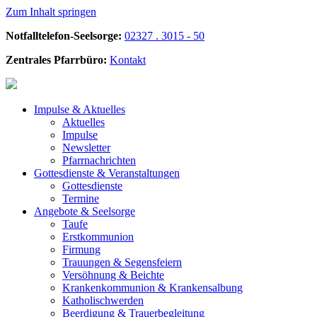
Zum Inhalt springen
Notfalltelefon-Seelsorge:
02327 . 3015 - 50
Zentrales Pfarrbüro:
Kontakt
Impulse &
Aktuelles
Aktuelles
Impulse
Newsletter
Pfarrnachrichten
Gottesdienste &
Veranstaltungen
Gottesdienste
Termine
Angebote &
Seelsorge
Taufe
Erstkommunion
Firmung
Trauungen & Segensfeiern
Versöhnung & Beichte
Krankenkommunion & Krankensalbung
Katholischwerden
Beerdigung &
Trauerbegleitung