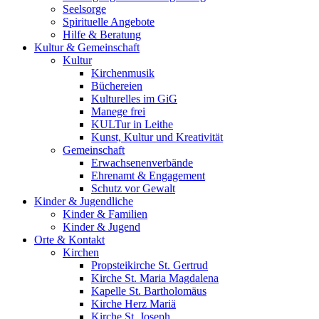
Seelsorge
Spirituelle Angebote
Hilfe & Beratung
Kultur &
Gemeinschaft
Kultur
Kirchenmusik
Büchereien
Kulturelles im GiG
Manege frei
KULTur in Leithe
Kunst, Kultur und Kreativität
Gemeinschaft
Erwachsenenverbände
Ehrenamt & Engagement
Schutz vor Gewalt
Kinder &
Jugendliche
Kinder & Familien
Kinder & Jugend
Orte &
Kontakt
Kirchen
Propsteikirche St. Gertrud
Kirche St. Maria Magdalena
Kapelle St. Bartholomäus
Kirche Herz Mariä
Kirche St. Joseph