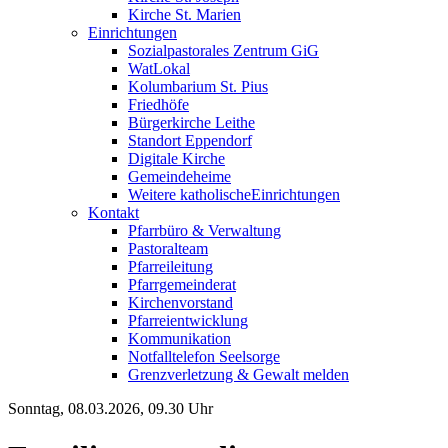
Kirche St. Marien
Einrichtungen
Sozialpastorales Zentrum GiG
WatLokal
Kolumbarium St. Pius
Friedhöfe
Bürgerkirche Leithe
Standort Eppendorf
Digitale Kirche
Gemeindeheime
Weitere katholische
­­Einrichtungen
Kontakt
Pfarrbüro & Verwaltung
Pastoralteam
Pfarreileitung
Pfarrgemeinderat
Kirchenvorstand
Pfarreientwicklung
Kommunikation
Notfalltelefon Seelsorge
Grenzverletzung &
Gewalt melden
Sonntag, 08.03.2026, 09.30 Uhr