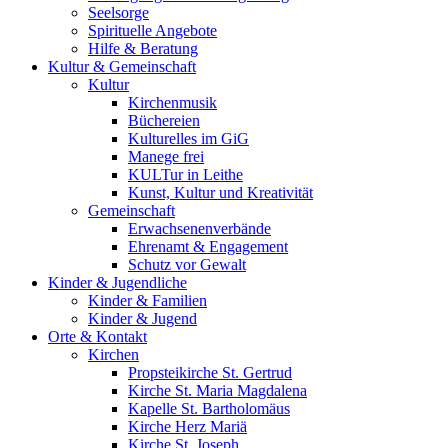
Seelsorge
Spirituelle Angebote
Hilfe & Beratung
Kultur &
Gemeinschaft
Kultur
Kirchenmusik
Büchereien
Kulturelles im GiG
Manege frei
KULTur in Leithe
Kunst, Kultur und Kreativität
Gemeinschaft
Erwachsenenverbände
Ehrenamt & Engagement
Schutz vor Gewalt
Kinder &
Jugendliche
Kinder & Familien
Kinder & Jugend
Orte &
Kontakt
Kirchen
Propsteikirche St. Gertrud
Kirche St. Maria Magdalena
Kapelle St. Bartholomäus
Kirche Herz Mariä
Kirche St. Joseph