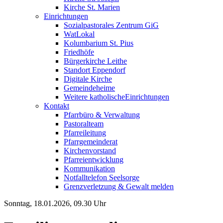
Kirche St. Marien
Einrichtungen
Sozialpastorales Zentrum GiG
WatLokal
Kolumbarium St. Pius
Friedhöfe
Bürgerkirche Leithe
Standort Eppendorf
Digitale Kirche
Gemeindeheime
Weitere katholische
­­Einrichtungen
Kontakt
Pfarrbüro & Verwaltung
Pastoralteam
Pfarreileitung
Pfarrgemeinderat
Kirchenvorstand
Pfarreientwicklung
Kommunikation
Notfalltelefon Seelsorge
Grenzverletzung &
Gewalt melden
Sonntag, 18.01.2026, 09.30 Uhr