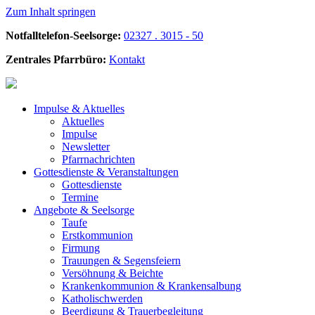
Zum Inhalt springen
Notfalltelefon-Seelsorge:
02327 . 3015 - 50
Zentrales Pfarrbüro:
Kontakt
Impulse &
Aktuelles
Aktuelles
Impulse
Newsletter
Pfarrnachrichten
Gottesdienste &
Veranstaltungen
Gottesdienste
Termine
Angebote &
Seelsorge
Taufe
Erstkommunion
Firmung
Trauungen & Segensfeiern
Versöhnung & Beichte
Krankenkommunion & Krankensalbung
Katholischwerden
Beerdigung &
Trauerbegleitung