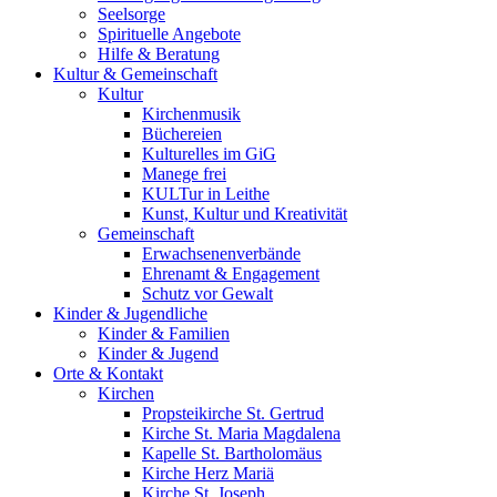
Seelsorge
Spirituelle Angebote
Hilfe & Beratung
Kultur &
Gemeinschaft
Kultur
Kirchenmusik
Büchereien
Kulturelles im GiG
Manege frei
KULTur in Leithe
Kunst, Kultur und Kreativität
Gemeinschaft
Erwachsenenverbände
Ehrenamt & Engagement
Schutz vor Gewalt
Kinder &
Jugendliche
Kinder & Familien
Kinder & Jugend
Orte &
Kontakt
Kirchen
Propsteikirche St. Gertrud
Kirche St. Maria Magdalena
Kapelle St. Bartholomäus
Kirche Herz Mariä
Kirche St. Joseph