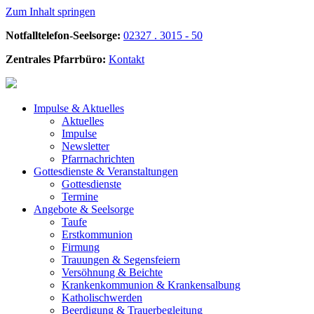
Zum Inhalt springen
Notfalltelefon-Seelsorge:
02327 . 3015 - 50
Zentrales Pfarrbüro:
Kontakt
Impulse &
Aktuelles
Aktuelles
Impulse
Newsletter
Pfarrnachrichten
Gottesdienste &
Veranstaltungen
Gottesdienste
Termine
Angebote &
Seelsorge
Taufe
Erstkommunion
Firmung
Trauungen & Segensfeiern
Versöhnung & Beichte
Krankenkommunion & Krankensalbung
Katholischwerden
Beerdigung &
Trauerbegleitung