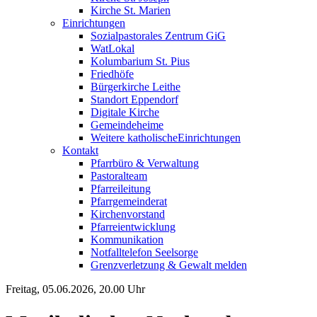
Kirche St. Marien
Einrichtungen
Sozialpastorales Zentrum GiG
WatLokal
Kolumbarium St. Pius
Friedhöfe
Bürgerkirche Leithe
Standort Eppendorf
Digitale Kirche
Gemeindeheime
Weitere katholische
­­Einrichtungen
Kontakt
Pfarrbüro & Verwaltung
Pastoralteam
Pfarreileitung
Pfarrgemeinderat
Kirchenvorstand
Pfarreientwicklung
Kommunikation
Notfalltelefon Seelsorge
Grenzverletzung &
Gewalt melden
Freitag, 05.06.2026, 20.00 Uhr