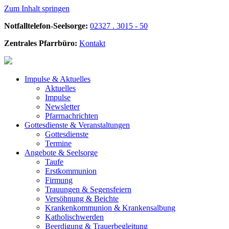
Zum Inhalt springen
Notfalltelefon-Seelsorge:
02327 . 3015 - 50
Zentrales Pfarrbüro:
Kontakt
Impulse &
Aktuelles
Aktuelles
Impulse
Newsletter
Pfarrnachrichten
Gottesdienste &
Veranstaltungen
Gottesdienste
Termine
Angebote &
Seelsorge
Taufe
Erstkommunion
Firmung
Trauungen & Segensfeiern
Versöhnung & Beichte
Krankenkommunion & Krankensalbung
Katholischwerden
Beerdigung &
Trauerbegleitung