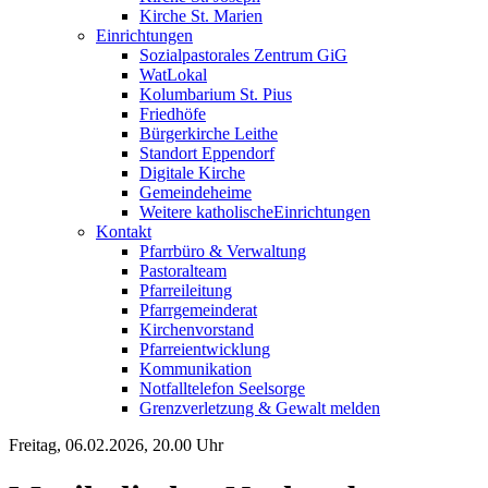
Kirche St. Marien
Einrichtungen
Sozialpastorales Zentrum GiG
WatLokal
Kolumbarium St. Pius
Friedhöfe
Bürgerkirche Leithe
Standort Eppendorf
Digitale Kirche
Gemeindeheime
Weitere katholische
­­Einrichtungen
Kontakt
Pfarrbüro & Verwaltung
Pastoralteam
Pfarreileitung
Pfarrgemeinderat
Kirchenvorstand
Pfarreientwicklung
Kommunikation
Notfalltelefon Seelsorge
Grenzverletzung &
Gewalt melden
Freitag, 06.02.2026, 20.00 Uhr