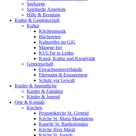
Seelsorge
Spirituelle Angebote
Hilfe & Beratung
Kultur &
Gemeinschaft
Kultur
Kirchenmusik
Büchereien
Kulturelles im GiG
Manege frei
KULTur in Leithe
Kunst, Kultur und Kreativität
Gemeinschaft
Erwachsenenverbände
Ehrenamt & Engagement
Schutz vor Gewalt
Kinder &
Jugendliche
Kinder & Familien
Kinder & Jugend
Orte &
Kontakt
Kirchen
Propsteikirche St. Gertrud
Kirche St. Maria Magdalena
Kapelle St. Bartholomäus
Kirche Herz Mariä
Kirche St. Joseph