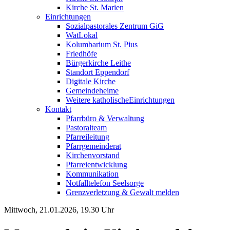
Kirche St. Marien
Einrichtungen
Sozialpastorales Zentrum GiG
WatLokal
Kolumbarium St. Pius
Friedhöfe
Bürgerkirche Leithe
Standort Eppendorf
Digitale Kirche
Gemeindeheime
Weitere katholische
­­Einrichtungen
Kontakt
Pfarrbüro & Verwaltung
Pastoralteam
Pfarreileitung
Pfarrgemeinderat
Kirchenvorstand
Pfarreientwicklung
Kommunikation
Notfalltelefon Seelsorge
Grenzverletzung &
Gewalt melden
Mittwoch, 21.01.2026, 19.30 Uhr