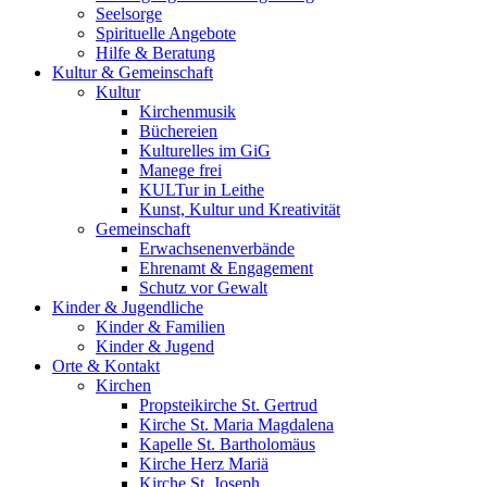
Seelsorge
Spirituelle Angebote
Hilfe & Beratung
Kultur &
Gemeinschaft
Kultur
Kirchenmusik
Büchereien
Kulturelles im GiG
Manege frei
KULTur in Leithe
Kunst, Kultur und Kreativität
Gemeinschaft
Erwachsenenverbände
Ehrenamt & Engagement
Schutz vor Gewalt
Kinder &
Jugendliche
Kinder & Familien
Kinder & Jugend
Orte &
Kontakt
Kirchen
Propsteikirche St. Gertrud
Kirche St. Maria Magdalena
Kapelle St. Bartholomäus
Kirche Herz Mariä
Kirche St. Joseph