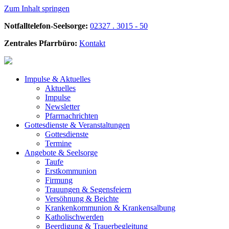
Zum Inhalt springen
Notfalltelefon-Seelsorge:
02327 . 3015 - 50
Zentrales Pfarrbüro:
Kontakt
Impulse &
Aktuelles
Aktuelles
Impulse
Newsletter
Pfarrnachrichten
Gottesdienste &
Veranstaltungen
Gottesdienste
Termine
Angebote &
Seelsorge
Taufe
Erstkommunion
Firmung
Trauungen & Segensfeiern
Versöhnung & Beichte
Krankenkommunion & Krankensalbung
Katholischwerden
Beerdigung &
Trauerbegleitung