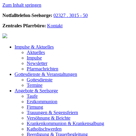
Zum Inhalt springen
Notfalltelefon-Seelsorge:
02327 . 3015 - 50
Zentrales Pfarrbüro:
Kontakt
Impulse &
Aktuelles
Aktuelles
Impulse
Newsletter
Pfarrnachrichten
Gottesdienste &
Veranstaltungen
Gottesdienste
Termine
Angebote &
Seelsorge
Taufe
Erstkommunion
Firmung
Trauungen & Segensfeiern
Versöhnung & Beichte
Krankenkommunion & Krankensalbung
Katholischwerden
Beerdigung &
Trauerbegleitung