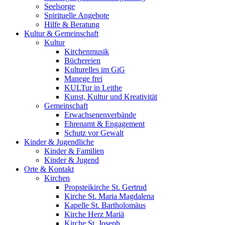
Seelsorge
Spirituelle Angebote
Hilfe & Beratung
Kultur &
Gemeinschaft
Kultur
Kirchenmusik
Büchereien
Kulturelles im GiG
Manege frei
KULTur in Leithe
Kunst, Kultur und Kreativität
Gemeinschaft
Erwachsenenverbände
Ehrenamt & Engagement
Schutz vor Gewalt
Kinder &
Jugendliche
Kinder & Familien
Kinder & Jugend
Orte &
Kontakt
Kirchen
Propsteikirche St. Gertrud
Kirche St. Maria Magdalena
Kapelle St. Bartholomäus
Kirche Herz Mariä
Kirche St. Joseph