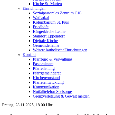
Kirche St. Marien
Einrichtungen
Sozialpastorales Zentrum GiG
WatLokal
Kolumbarium St. Pius
Friedhöfe
Bürgerkirche Leithe
Standort Eppendorf
Digitale Kirche
Gemeindeheime
Weitere katholische
­­Einrichtungen
Kontakt
Pfarrbüro & Verwaltung
Pastoralteam
Pfarreileitung
Pfarrgemeinderat
Kirchenvorstand
Pfarreientwicklung
Kommunikation
Notfalltelefon Seelsorge
Grenzverletzung &
Gewalt melden
Freitag, 28.11.2025, 18.00 Uhr