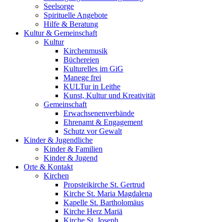
Seelsorge
Spirituelle Angebote
Hilfe & Beratung
Kultur &
Gemeinschaft
Kultur
Kirchenmusik
Büchereien
Kulturelles im GiG
Manege frei
KULTur in Leithe
Kunst, Kultur und Kreativität
Gemeinschaft
Erwachsenenverbände
Ehrenamt & Engagement
Schutz vor Gewalt
Kinder &
Jugendliche
Kinder & Familien
Kinder & Jugend
Orte &
Kontakt
Kirchen
Propsteikirche St. Gertrud
Kirche St. Maria Magdalena
Kapelle St. Bartholomäus
Kirche Herz Mariä
Kirche St. Joseph