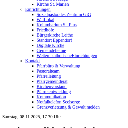
Kirche St. Marien
Einrichtungen
Sozialpastorales Zentrum GiG
WatLokal
Kolumbarium St. Pius
Friedhöfe
Bürgerkirche Leithe
Standort Eppendorf
Digitale Kirche
Gemeindeheime
Weitere katholische
­­Einrichtungen
Kontakt
Pfarrbüro & Verwaltung
Pastoralteam
Pfarreileitung
Pfarrgemeinderat
Kirchenvorstand
Pfarreientwicklung
Kommunikation
Notfalltelefon Seelsorge
Grenzverletzung &
Gewalt melden
Samstag, 08.11.2025, 17.30 Uhr