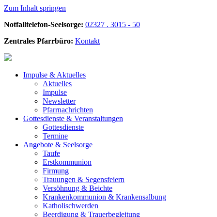
Zum Inhalt springen
Notfalltelefon-Seelsorge:
02327 . 3015 - 50
Zentrales Pfarrbüro:
Kontakt
Impulse &
Aktuelles
Aktuelles
Impulse
Newsletter
Pfarrnachrichten
Gottesdienste &
Veranstaltungen
Gottesdienste
Termine
Angebote &
Seelsorge
Taufe
Erstkommunion
Firmung
Trauungen & Segensfeiern
Versöhnung & Beichte
Krankenkommunion & Krankensalbung
Katholischwerden
Beerdigung &
Trauerbegleitung