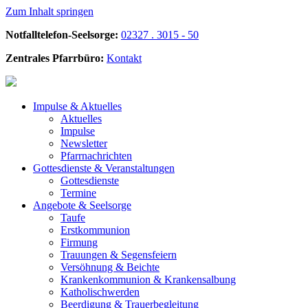
Zum Inhalt springen
Notfalltelefon-Seelsorge:
02327 . 3015 - 50
Zentrales Pfarrbüro:
Kontakt
Impulse &
Aktuelles
Aktuelles
Impulse
Newsletter
Pfarrnachrichten
Gottesdienste &
Veranstaltungen
Gottesdienste
Termine
Angebote &
Seelsorge
Taufe
Erstkommunion
Firmung
Trauungen & Segensfeiern
Versöhnung & Beichte
Krankenkommunion & Krankensalbung
Katholischwerden
Beerdigung &
Trauerbegleitung