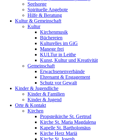
Seelsorge
Spirituelle Angebote
Hilfe & Beratung
Kultur &
Gemeinschaft
Kultur
Kirchenmusik
Büchereien
Kulturelles im GiG
Manege frei
KULTur in Leithe
Kunst, Kultur und Kreativität
Gemeinschaft
Erwachsenenverbände
Ehrenamt & Engagement
Schutz vor Gewalt
Kinder &
Jugendliche
Kinder & Familien
Kinder & Jugend
Orte &
Kontakt
Kirchen
Propsteikirche St. Gertrud
Kirche St. Maria Magdalena
Kapelle St. Bartholomäus
Kirche Herz Mariä
Kirche St. Joseph