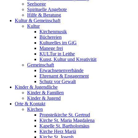
Seelsorge
Spirituelle Angebote
Hilfe & Beratung
Kultur &
Gemeinschaft
Kultur
Kirchenmusik
Büchereien
Kulturelles im GiG
Manege frei
KULTur in Leithe
Kunst, Kultur und Kreativität
Gemeinschaft
Erwachsenenverbände
Ehrenamt & Engagement
Schutz vor Gewalt
Kinder &
Jugendliche
Kinder & Familien
Kinder & Jugend
Orte &
Kontakt
Kirchen
Propsteikirche St. Gertrud
Kirche St. Maria Magdalena
Kapelle St. Bartholomäus
Kirche Herz Mariä
Kirche St. Joseph