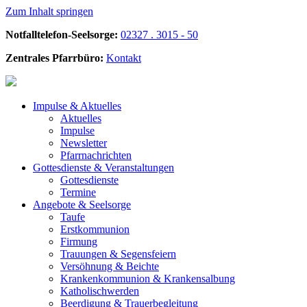
Zum Inhalt springen
Notfalltelefon-Seelsorge:
02327 . 3015 - 50
Zentrales Pfarrbüro:
Kontakt
Impulse &
Aktuelles
Aktuelles
Impulse
Newsletter
Pfarrnachrichten
Gottesdienste &
Veranstaltungen
Gottesdienste
Termine
Angebote &
Seelsorge
Taufe
Erstkommunion
Firmung
Trauungen & Segensfeiern
Versöhnung & Beichte
Krankenkommunion & Krankensalbung
Katholischwerden
Beerdigung &
Trauerbegleitung