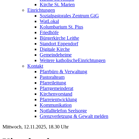
Kirche St. Marien
Einrichtungen
Sozialpastorales Zentrum GiG
WatLokal
Kolumbarium St. Pius
Friedhöfe
Bürgerkirche Leithe
Standort Eppendorf
Digitale Kirche
Gemeindeheime
Weitere katholische
­­Einrichtungen
Kontakt
Pfarrbüro & Verwaltung
Pastoralteam
Pfarreileitung
Pfarrgemeinderat
Kirchenvorstand
Pfarreientwicklung
Kommunikation
Notfalltelefon Seelsorge
Grenzverletzung &
Gewalt melden
Mittwoch, 12.11.2025, 18.30 Uhr