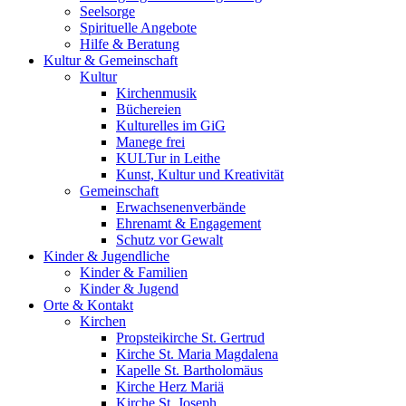
Seelsorge
Spirituelle Angebote
Hilfe & Beratung
Kultur &
Gemeinschaft
Kultur
Kirchenmusik
Büchereien
Kulturelles im GiG
Manege frei
KULTur in Leithe
Kunst, Kultur und Kreativität
Gemeinschaft
Erwachsenenverbände
Ehrenamt & Engagement
Schutz vor Gewalt
Kinder &
Jugendliche
Kinder & Familien
Kinder & Jugend
Orte &
Kontakt
Kirchen
Propsteikirche St. Gertrud
Kirche St. Maria Magdalena
Kapelle St. Bartholomäus
Kirche Herz Mariä
Kirche St. Joseph