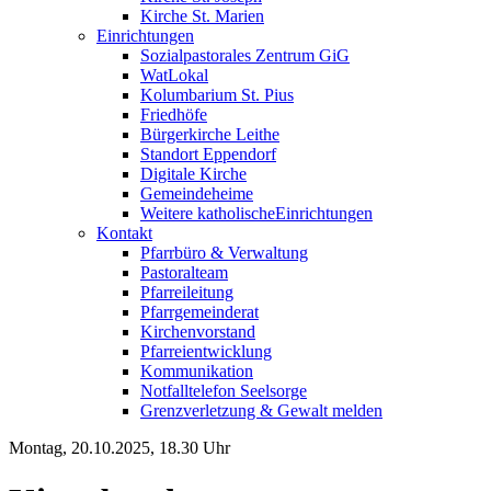
Kirche St. Marien
Einrichtungen
Sozialpastorales Zentrum GiG
WatLokal
Kolumbarium St. Pius
Friedhöfe
Bürgerkirche Leithe
Standort Eppendorf
Digitale Kirche
Gemeindeheime
Weitere katholische
­­Einrichtungen
Kontakt
Pfarrbüro & Verwaltung
Pastoralteam
Pfarreileitung
Pfarrgemeinderat
Kirchenvorstand
Pfarreientwicklung
Kommunikation
Notfalltelefon Seelsorge
Grenzverletzung &
Gewalt melden
Montag, 20.10.2025, 18.30 Uhr