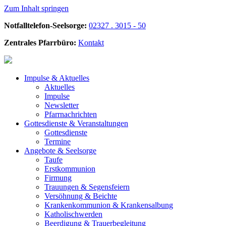
Zum Inhalt springen
Notfalltelefon-Seelsorge:
02327 . 3015 - 50
Zentrales Pfarrbüro:
Kontakt
Impulse &
Aktuelles
Aktuelles
Impulse
Newsletter
Pfarrnachrichten
Gottesdienste &
Veranstaltungen
Gottesdienste
Termine
Angebote &
Seelsorge
Taufe
Erstkommunion
Firmung
Trauungen & Segensfeiern
Versöhnung & Beichte
Krankenkommunion & Krankensalbung
Katholischwerden
Beerdigung &
Trauerbegleitung