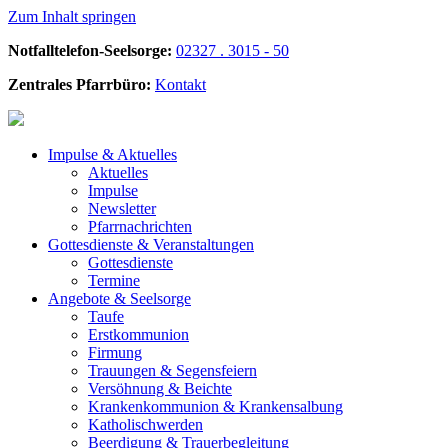
Zum Inhalt springen
Notfalltelefon-Seelsorge:
02327 . 3015 - 50
Zentrales Pfarrbüro:
Kontakt
Impulse &
Aktuelles
Aktuelles
Impulse
Newsletter
Pfarrnachrichten
Gottesdienste &
Veranstaltungen
Gottesdienste
Termine
Angebote &
Seelsorge
Taufe
Erstkommunion
Firmung
Trauungen & Segensfeiern
Versöhnung & Beichte
Krankenkommunion & Krankensalbung
Katholischwerden
Beerdigung &
Trauerbegleitung