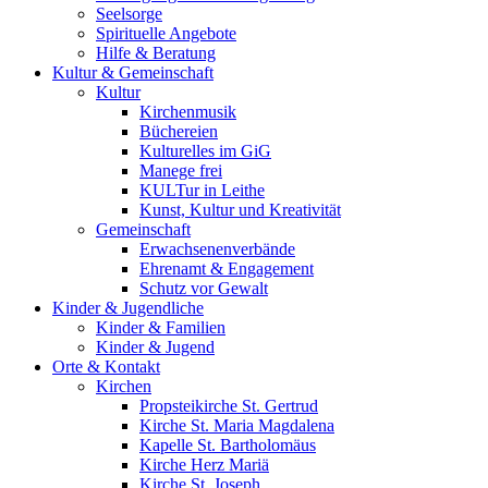
Seelsorge
Spirituelle Angebote
Hilfe & Beratung
Kultur &
Gemeinschaft
Kultur
Kirchenmusik
Büchereien
Kulturelles im GiG
Manege frei
KULTur in Leithe
Kunst, Kultur und Kreativität
Gemeinschaft
Erwachsenenverbände
Ehrenamt & Engagement
Schutz vor Gewalt
Kinder &
Jugendliche
Kinder & Familien
Kinder & Jugend
Orte &
Kontakt
Kirchen
Propsteikirche St. Gertrud
Kirche St. Maria Magdalena
Kapelle St. Bartholomäus
Kirche Herz Mariä
Kirche St. Joseph