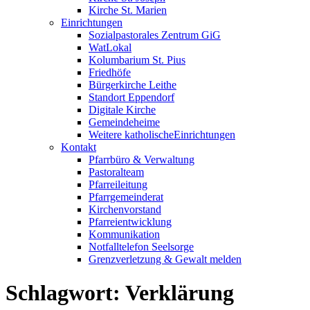
Kirche St. Marien
Einrichtungen
Sozialpastorales Zentrum GiG
WatLokal
Kolumbarium St. Pius
Friedhöfe
Bürgerkirche Leithe
Standort Eppendorf
Digitale Kirche
Gemeindeheime
Weitere katholische
­­Einrichtungen
Kontakt
Pfarrbüro & Verwaltung
Pastoralteam
Pfarreileitung
Pfarrgemeinderat
Kirchenvorstand
Pfarreientwicklung
Kommunikation
Notfalltelefon Seelsorge
Grenzverletzung &
Gewalt melden
Schlagwort:
Verklärung