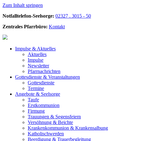
Zum Inhalt springen
Notfalltelefon-Seelsorge:
02327 . 3015 - 50
Zentrales Pfarrbüro:
Kontakt
Impulse &
Aktuelles
Aktuelles
Impulse
Newsletter
Pfarrnachrichten
Gottesdienste &
Veranstaltungen
Gottesdienste
Termine
Angebote &
Seelsorge
Taufe
Erstkommunion
Firmung
Trauungen & Segensfeiern
Versöhnung & Beichte
Krankenkommunion & Krankensalbung
Katholischwerden
Beerdigung &
Trauerbegleitung