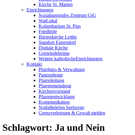
Kirche St. Marien
Einrichtungen
Sozialpastorales Zentrum GiG
WatLokal
Kolumbarium St. Pius
Friedhöfe
Bürgerkirche Leithe
Standort Eppendorf
Digitale Kirche
Gemeindeheime
Weitere katholische
­­Einrichtungen
Kontakt
Pfarrbüro & Verwaltung
Pastoralteam
Pfarreileitung
Pfarrgemeinderat
Kirchenvorstand
Pfarreientwicklung
Kommunikation
Notfalltelefon Seelsorge
Grenzverletzung &
Gewalt melden
Schlagwort:
Ja und Nein