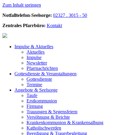
Zum Inhalt springen
Notfalltelefon-Seelsorge:
02327 . 3015 - 50
Zentrales Pfarrbüro:
Kontakt
Impulse &
Aktuelles
Aktuelles
Impulse
Newsletter
Pfarrnachrichten
Gottesdienste &
Veranstaltungen
Gottesdienste
Termine
Angebote &
Seelsorge
Taufe
Erstkommunion
Firmung
Trauungen & Segensfeiern
Versöhnung & Beichte
Krankenkommunion & Krankensalbung
Katholischwerden
Beerdigung &
Trauerbegleitung