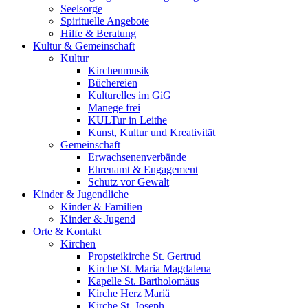
Seelsorge
Spirituelle Angebote
Hilfe & Beratung
Kultur &
Gemeinschaft
Kultur
Kirchenmusik
Büchereien
Kulturelles im GiG
Manege frei
KULTur in Leithe
Kunst, Kultur und Kreativität
Gemeinschaft
Erwachsenenverbände
Ehrenamt & Engagement
Schutz vor Gewalt
Kinder &
Jugendliche
Kinder & Familien
Kinder & Jugend
Orte &
Kontakt
Kirchen
Propsteikirche St. Gertrud
Kirche St. Maria Magdalena
Kapelle St. Bartholomäus
Kirche Herz Mariä
Kirche St. Joseph